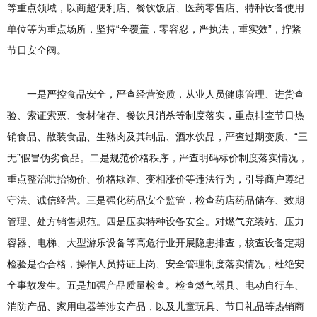
等重点领域，以商超便利店、餐饮饭店、医药零售店、特种设备使用
单位等为重点场所，坚持“全覆盖，零容忍，严执法，重实效”，拧紧
节日安全阀。
一是严控食品安全，严查经营资质，从业人员健康管理、进货查
验、索证索票、食材储存、餐饮具消杀等制度落实，重点排查节日热
销食品、散装食品、生熟肉及其制品、酒水饮品，严查过期变质、“三
无”假冒伪劣食品。二是规范价格秩序，严查明码标价制度落实情况，
重点整治哄抬物价、价格欺诈、变相涨价等违法行为，引导商户遵纪
守法、诚信经营。三是强化药品安全监管，检查药店药品储存、效期
管理、处方销售规范。四是压实特种设备安全。对燃气充装站、压力
容器、电梯、大型游乐设备等高危行业开展隐患排查，核查设备定期
检验是否合格，操作人员持证上岗、安全管理制度落实情况，杜绝安
全事故发生。五是加强产品质量检查。检查燃气器具、电动自行车、
消防产品、家用电器等涉安产品，以及儿童玩具、节日礼品等热销商