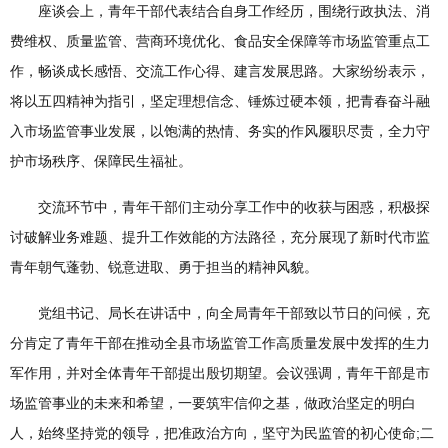
座谈会上，青年干部代表结合自身工作经历，围绕行政执法、消
费维权、质量监管、营商环境优化、食品安全保障等市场监管重点工
作，畅谈成长感悟、交流工作心得、建言发展思路。大家纷纷表示，
将以五四精神为指引，坚定理想信念、锤炼过硬本领，把青春奋斗融
入市场监管事业发展，以饱满的热情、务实的作风履职尽责，全力守
护市场秩序、保障民生福祉。
交流环节中，青年干部们主动分享工作中的收获与困惑，积极探
讨破解业务难题、提升工作效能的方法路径，充分展现了新时代市监
青年朝气蓬勃、锐意进取、勇于担当的精神风貌。
党组书记、局长在讲话中，向全局青年干部致以节日的问候，充
分肯定了青年干部在推动全县市场监管工作高质量发展中发挥的生力
军作用，并对全体青年干部提出殷切期望。会议强调，青年干部是市
场监管事业的未来和希望，一要筑牢信仰之基，做政治坚定的明白
人，始终坚持党的领导，把准政治方向，坚守为民监管的初心使命;二