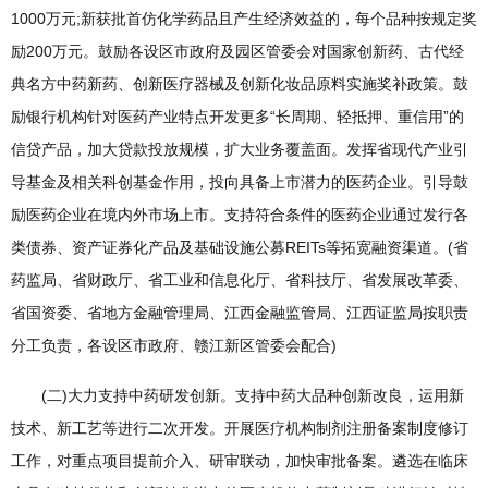
1000万元;新获批首仿化学药品且产生经济效益的，每个品种按规定奖
励200万元。鼓励各设区市政府及园区管委会对国家创新药、古代经
典名方中药新药、创新医疗器械及创新化妆品原料实施奖补政策。鼓
励银行机构针对医药产业特点开发更多“长周期、轻抵押、重信用”的
信贷产品，加大贷款投放规模，扩大业务覆盖面。发挥省现代产业引
导基金及相关科创基金作用，投向具备上市潜力的医药企业。引导鼓
励医药企业在境内外市场上市。支持符合条件的医药企业通过发行各
类债券、资产证券化产品及基础设施公募REITs等拓宽融资渠道。(省
药监局、省财政厅、省工业和信息化厅、省科技厅、省发展改革委、
省国资委、省地方金融管理局、江西金融监管局、江西证监局按职责
分工负责，各设区市政府、赣江新区管委会配合)
(二)大力支持中药研发创新。支持中药大品种创新改良，运用新
技术、新工艺等进行二次开发。开展医疗机构制剂注册备案制度修订
工作，对重点项目提前介入、研审联动，加快审批备案。遴选在临床