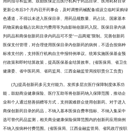
用药指导和监测。鼓励医保定点医疗机构于药品目录、医用耗材目录
更新公布后3个月内召开药事会，及时调整药械配备或设立临时采购绿
色通道，不得以未进入医保目录、用药品规数量、药占比、国家基本
药物采购金额占比和次均费用等为由影响创新药入院。医保目录内谈
判药品和商保创新药目录内药品可不受“一品两规”限制。完善创新药
医保支付管理，对合理使用医保目录内创新药的病例，不适合按病种
标准支付的，支持医疗机构自主申报特例单议。统筹实施医保基金预
付政策和即时结算政策，提高医保基金结算效率。(省医保局、省卫生
健康委、省中医药局、省药监局、江西金融监管局按职责分工负责)
(九)提高创新药多元支付能力。发挥多层次医疗保障制度体系功
能，鼓励商业健康保险、医疗互助等将创新药纳入保障范围，推动企
业和个人通过慈善捐赠等方式，支持困难群众使用创新药。对于进入
商保创新药目录的药品，不纳入基本医保自费率指标、不纳入集采中
选可替代药品监测，相关商业健康保险保障范围内的创新药应用病例
不纳入按病种付费范围。(省医保局、江西金融监管局、省民政厅按职