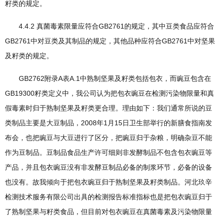
籽类的规定。
4.4.2 真菌毒素限量应符合GB2761的规定，其中豆类食品应符合
GB2761中对豆类及其制品的规定，其他品种应符合GB2761中对坚果
及籽类的规定。
GB2762附录A表A.1中熟制坚果及籽类包括包衣，而豌豆包含在
GB19300籽类定义中，我公司认为把包衣豌豆在检测污染物限量和真
假毒素时归于熟制坚果及籽类更合理。理由如下：我们通常所说的豆
类制品主要是大豆制品，2008年1月15日卫生部举行的新膳食指南发
布会，也把豌豆与大豆进行了区分，把豌豆归于杂粮，明确杂豆不能
作为豆制品。豆制品食品生产许可细则非发酵制品不包含包衣豌豆等
产品，并且包衣豌豆没有非发酵豆制品必备的制浆环节，必备的设备
也没有。故我倾向于把包衣豌豆归于熟制坚果及籽类制品。河北玖辛
检测技术服务有限公司出具的检测报告标准指标也是把包衣豌豆归于
了熟制坚果与籽类食品，但目前对包衣豌豆在真菌毒素及污染物限量