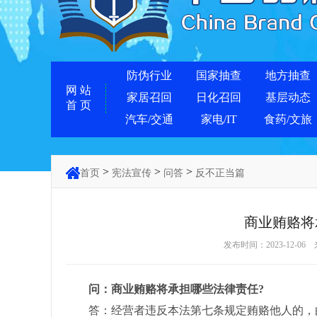
防伪行业
国家抽查
地方抽查
网 站
家居召回
日化召回
基层动态
首 页
汽车/交通
家电/IT
食药/文旅
>
>
>
首页
宪法宣传
问答
反不正当篇
商业贿赂将
发布时间：2023-12-06
问：商业贿赂将承担哪些法律责任?
答：经营者违反本法第七条规定贿赂他人的，由