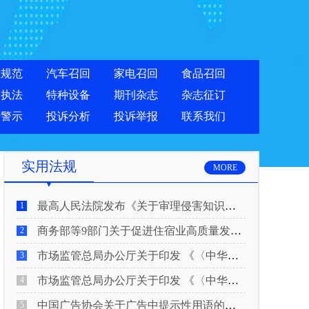
准规范
汽车召回
家电召回
食品召回
合执法
特种设备
期刊杂志
杂志征订
费警示
投诉分析
投诉举报
联系我们
实用法规
MORE
最高人民法院发布《关于审理侵害知识产权民事纠纷案件适用惩罚性赔偿的解释》
1
商务部等9部门关于促进住宿业高质量发展的指导意见
2
市场监管总局办公厅关于印发 《〈中华人民共和国广告法〉适用问题 执法指南（二）》的通知
3
市场监管总局办公厅关于印发 《〈中华人民共和国广告法〉适用问题 执法指南（一）》的通知
4
中国广告协会关于广告中提示性用语的合规风险提示
5