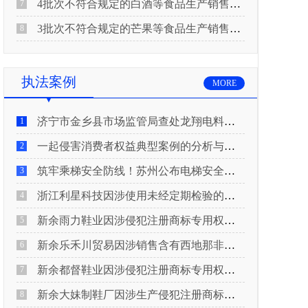
4批次不符合规定的白酒等食品生产销售企业被重庆市市场监督管理局通告！
7
3批次不符合规定的芒果等食品生产销售企业被长治市屯留区市场监督管理局公告！
8
执法案例
MORE
济宁市金乡县市场监管局查处龙翔电料批发部非法销售电线电缆案
1
一起侵害消费者权益典型案例的分析与启示
2
筑牢乘梯安全防线！苏州公布电梯安全领域典型案例
3
浙江利星科技因涉使用未经定期检验的压力管道被查
4
新余雨力鞋业因涉侵犯注册商标专用权被查
5
新余乐禾川贸易因涉销售含有西地那非的保健食品被查
6
新余都督鞋业因涉侵犯注册商标专用权被查
7
新余大妹制鞋厂因涉生产侵犯注册商标专用权的产品被查
8