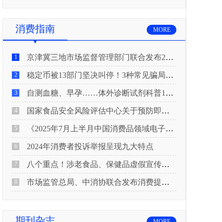
消费指南
MORE
京津冀三地市场监督管理部门联合发布2026年春节期间消费提示
1
稳定币被13部门坚决叫停！3种常见骗局“套路”曝光
2
自测血糖、早孕……体外诊断试剂科普10问来了！建议收藏
3
国家食品安全风险评估中心关于预防即食真空包装肉制品肉毒中毒的风险提示
4
《2025年7月上半月中国消费品领域电子电器行业产品质量投诉分析报告》
5
2024年消费者投诉举报呈现九大特点
6
八个重点！涉老食品、保健品虚假宣传识别技巧
7
市场监管总局、中消协联合发布消费提示：关注检测报告：果蔬安全的“通行证”
8
期刊杂志
MORE