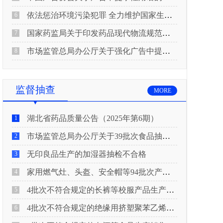
依法惩治环境污染犯罪 全力维护国家生态安全 “两高”公布《关于修改〈最高人民法院、最高人民检察院关于办理环境污染刑事案件适用法律若干问题的解释〉的决定》
6
国家药监局关于印发药品现代物流规范化建设指导意见的通知
7
市场监管总局办公厅关于强化广告中提示性用语监管工作的通知
8
监督抽查
MORE
湖北省药品质量公告（2025年第6期）
1
市场监管总局办公厅关于39批次食品抽检不合格情况的通报
2
无印良品生产的加湿器抽检不合格
3
家用燃气灶、头盔、安全帽等94批次产品抽查不合格！
4
4批次不符合规定的长裤等校服产品生产销售企业被济南市市场监管局通报！
5
4批次不符合规定的绝缘用挤塑聚苯乙烯泡沫板（XPS）等产品生产销售企业被广元市市场监督管理局通报！
6