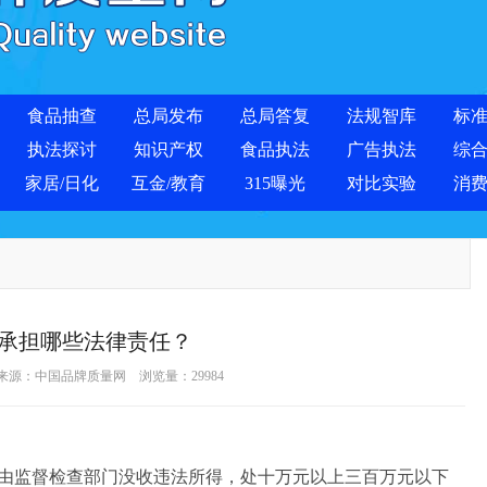
食品抽查
总局发布
总局答复
法规智库
标
执法探讨
知识产权
食品执法
广告执法
综
家居/日化
互金/教育
315曝光
对比实验
消
承担哪些法律责任？
 来源：
中国品牌质量网
浏览量：
29984
监督检查部门没收违法所得，处十万元以上三百万元以下