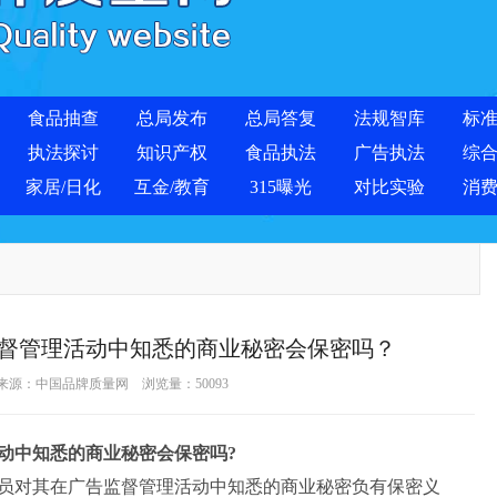
食品抽查
总局发布
总局答复
法规智库
标
执法探讨
知识产权
食品执法
广告执法
综
家居/日化
互金/教育
315曝光
对比实验
消
督管理活动中知悉的商业秘密会保密吗？
 来源：
中国品牌质量网
浏览量：
50093
中知悉的商业秘密会保密吗?
对其在广告监督管理活动中知悉的商业秘密负有保密义