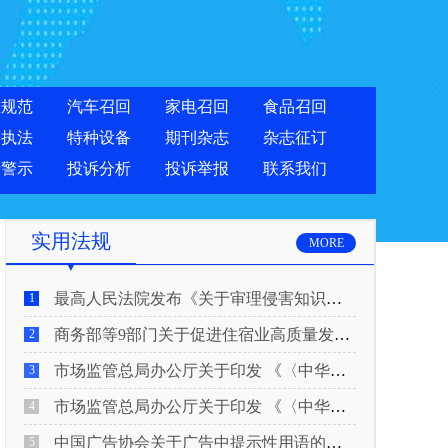
准规范
汽车召回
家电召回
食品召回
合执法
特种设备
期刊杂志
杂志征订
费警示
投诉分析
投诉举报
联系我们
实用法规
MORE
最高人民法院发布《关于审理侵害知识产权民事纠纷案件适用惩罚性赔偿的解释》
1
商务部等9部门关于促进住宿业高质量发展的指导意见
2
市场监管总局办公厅关于印发 《〈中华人民共和国广告法〉适用问题 执法指南（二）》的通知
3
市场监管总局办公厅关于印发 《〈中华人民共和国广告法〉适用问题 执法指南（一）》的通知
4
中国广告协会关于广告中提示性用语的合规风险提示
5