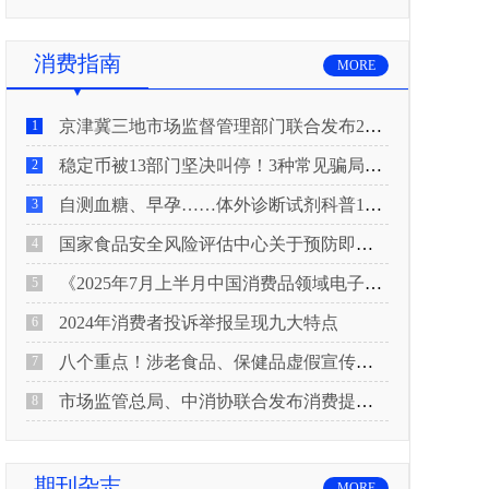
消费指南
MORE
京津冀三地市场监督管理部门联合发布2026年春节期间消费提示
1
稳定币被13部门坚决叫停！3种常见骗局“套路”曝光
2
自测血糖、早孕……体外诊断试剂科普10问来了！建议收藏
3
国家食品安全风险评估中心关于预防即食真空包装肉制品肉毒中毒的风险提示
4
《2025年7月上半月中国消费品领域电子电器行业产品质量投诉分析报告》
5
2024年消费者投诉举报呈现九大特点
6
八个重点！涉老食品、保健品虚假宣传识别技巧
7
市场监管总局、中消协联合发布消费提示：关注检测报告：果蔬安全的“通行证”
8
期刊杂志
MORE