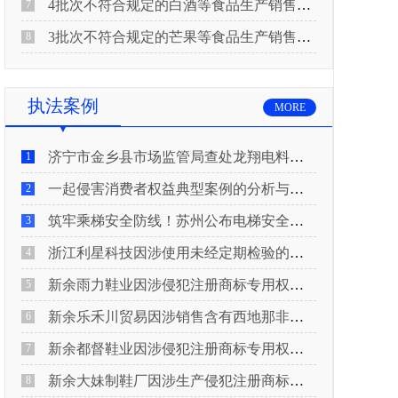
4批次不符合规定的白酒等食品生产销售企业被重庆市市场监督管理局通告！
7
3批次不符合规定的芒果等食品生产销售企业被长治市屯留区市场监督管理局公告！
8
执法案例
MORE
济宁市金乡县市场监管局查处龙翔电料批发部非法销售电线电缆案
1
一起侵害消费者权益典型案例的分析与启示
2
筑牢乘梯安全防线！苏州公布电梯安全领域典型案例
3
浙江利星科技因涉使用未经定期检验的压力管道被查
4
新余雨力鞋业因涉侵犯注册商标专用权被查
5
新余乐禾川贸易因涉销售含有西地那非的保健食品被查
6
新余都督鞋业因涉侵犯注册商标专用权被查
7
新余大妹制鞋厂因涉生产侵犯注册商标专用权的产品被查
8