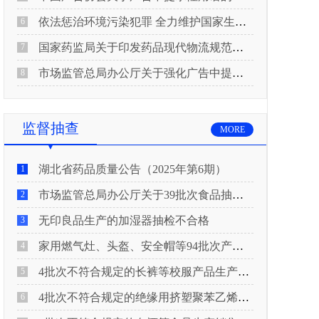
依法惩治环境污染犯罪 全力维护国家生态安全 “两高”公布《关于修改〈最高人民法院、最高人民检察院关于办理环境污染刑事案件适用法律若干问题的解释〉的决定》
6
国家药监局关于印发药品现代物流规范化建设指导意见的通知
7
市场监管总局办公厅关于强化广告中提示性用语监管工作的通知
8
监督抽查
MORE
湖北省药品质量公告（2025年第6期）
1
市场监管总局办公厅关于39批次食品抽检不合格情况的通报
2
无印良品生产的加湿器抽检不合格
3
家用燃气灶、头盔、安全帽等94批次产品抽查不合格！
4
4批次不符合规定的长裤等校服产品生产销售企业被济南市市场监管局通报！
5
4批次不符合规定的绝缘用挤塑聚苯乙烯泡沫板（XPS）等产品生产销售企业被广元市市场监督管理局通报！
6