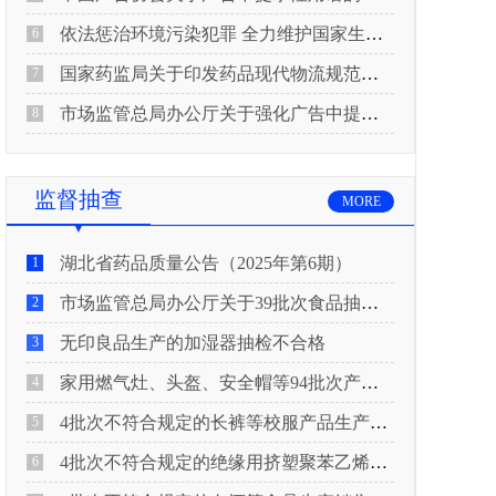
依法惩治环境污染犯罪 全力维护国家生态安全 “两高”公布《关于修改〈最高人民法院、最高人民检察院关于办理环境污染刑事案件适用法律若干问题的解释〉的决定》
6
国家药监局关于印发药品现代物流规范化建设指导意见的通知
7
市场监管总局办公厅关于强化广告中提示性用语监管工作的通知
8
监督抽查
MORE
湖北省药品质量公告（2025年第6期）
1
市场监管总局办公厅关于39批次食品抽检不合格情况的通报
2
无印良品生产的加湿器抽检不合格
3
家用燃气灶、头盔、安全帽等94批次产品抽查不合格！
4
4批次不符合规定的长裤等校服产品生产销售企业被济南市市场监管局通报！
5
4批次不符合规定的绝缘用挤塑聚苯乙烯泡沫板（XPS）等产品生产销售企业被广元市市场监督管理局通报！
6