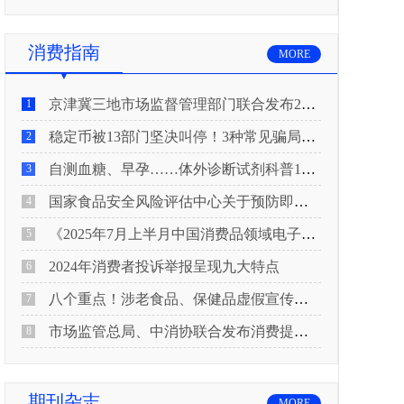
消费指南
MORE
京津冀三地市场监督管理部门联合发布2026年春节期间消费提示
1
稳定币被13部门坚决叫停！3种常见骗局“套路”曝光
2
自测血糖、早孕……体外诊断试剂科普10问来了！建议收藏
3
国家食品安全风险评估中心关于预防即食真空包装肉制品肉毒中毒的风险提示
4
《2025年7月上半月中国消费品领域电子电器行业产品质量投诉分析报告》
5
2024年消费者投诉举报呈现九大特点
6
八个重点！涉老食品、保健品虚假宣传识别技巧
7
市场监管总局、中消协联合发布消费提示：关注检测报告：果蔬安全的“通行证”
8
期刊杂志
MORE