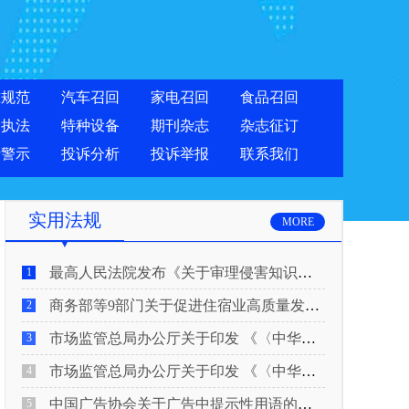
准规范
汽车召回
家电召回
食品召回
合执法
特种设备
期刊杂志
杂志征订
费警示
投诉分析
投诉举报
联系我们
实用法规
MORE
最高人民法院发布《关于审理侵害知识产权民事纠纷案件适用惩罚性赔偿的解释》
1
商务部等9部门关于促进住宿业高质量发展的指导意见
2
市场监管总局办公厅关于印发 《〈中华人民共和国广告法〉适用问题 执法指南（二）》的通知
3
市场监管总局办公厅关于印发 《〈中华人民共和国广告法〉适用问题 执法指南（一）》的通知
4
中国广告协会关于广告中提示性用语的合规风险提示
5