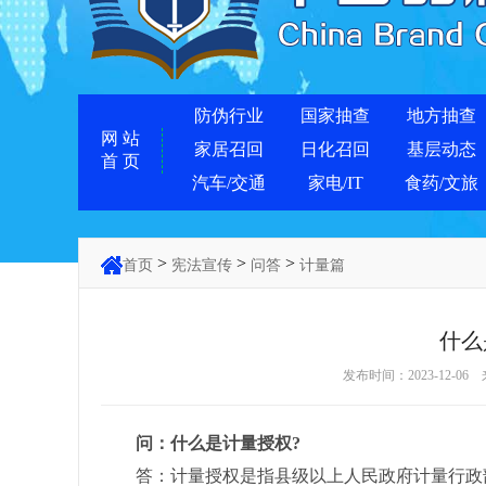
防伪行业
国家抽查
地方抽查
网 站
家居召回
日化召回
基层动态
首 页
汽车/交通
家电/IT
食药/文旅
>
>
>
首页
宪法宣传
问答
计量篇
什么
发布时间：2023-12-06
问：什么是计量授权?
答：计量授权是指县级以上人民政府计量行政部