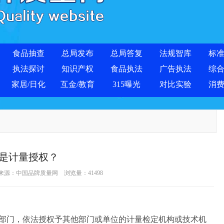
食品抽查
总局发布
总局答复
法规智库
标
执法探讨
知识产权
食品执法
广告执法
综
家居/日化
互金/教育
315曝光
对比实验
消
是计量授权？
 来源：
中国品牌质量网
浏览量：
41498
门，依法授权予其他部门或单位的计量检定机构或技术机