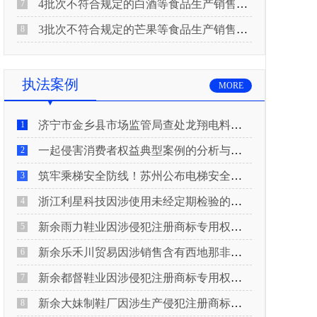
4批次不符合规定的白酒等食品生产销售企业被重庆市市场监督管理局通告！
7
3批次不符合规定的芒果等食品生产销售企业被长治市屯留区市场监督管理局公告！
8
执法案例
MORE
济宁市金乡县市场监管局查处龙翔电料批发部非法销售电线电缆案
1
一起侵害消费者权益典型案例的分析与启示
2
筑牢乘梯安全防线！苏州公布电梯安全领域典型案例
3
浙江利星科技因涉使用未经定期检验的压力管道被查
4
新余雨力鞋业因涉侵犯注册商标专用权被查
5
新余乐禾川贸易因涉销售含有西地那非的保健食品被查
6
新余都督鞋业因涉侵犯注册商标专用权被查
7
新余大妹制鞋厂因涉生产侵犯注册商标专用权的产品被查
8