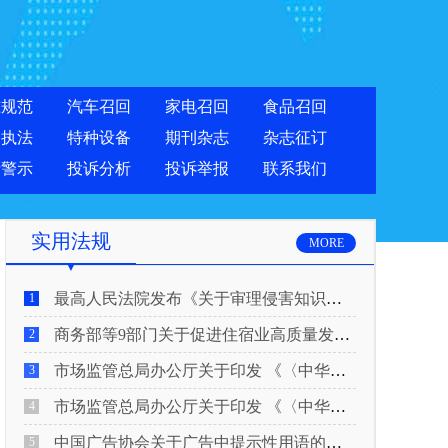
准规范
汽车召回
家电召回
食品召回
合执法
特种设备
期刊杂志
杂志征订
费警示
投诉分析
投诉举报
联系我们
实用法规
MORE
最高人民法院发布《关于审理侵害知识产权民事纠纷案件适用惩罚性赔偿的解释》
1
商务部等9部门关于促进住宿业高质量发展的指导意见
2
市场监管总局办公厅关于印发 《〈中华人民共和国广告法〉适用问题 执法指南（二）》的通知
3
市场监管总局办公厅关于印发 《〈中华人民共和国广告法〉适用问题 执法指南（一）》的通知
4
中国广告协会关于广告中提示性用语的合规风险提示
5