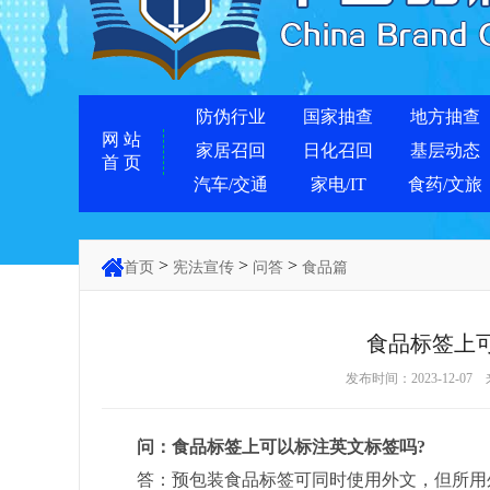
防伪行业
国家抽查
地方抽查
网 站
家居召回
日化召回
基层动态
首 页
汽车/交通
家电/IT
食药/文旅
>
>
>
首页
宪法宣传
问答
食品篇
食品标签上
发布时间：2023-12-07
问：食品标签上可以标注英文标签吗?
答：预包装食品标签可同时使用外文，但所用外