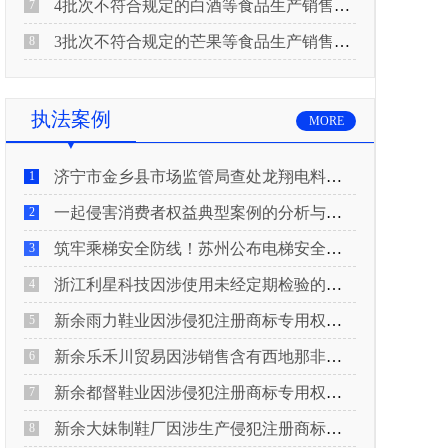
4批次不符合规定的白酒等食品生产销售企业被重庆市市场监督管理局通告！
7
3批次不符合规定的芒果等食品生产销售企业被长治市屯留区市场监督管理局公告！
8
执法案例
MORE
济宁市金乡县市场监管局查处龙翔电料批发部非法销售电线电缆案
1
一起侵害消费者权益典型案例的分析与启示
2
筑牢乘梯安全防线！苏州公布电梯安全领域典型案例
3
浙江利星科技因涉使用未经定期检验的压力管道被查
4
新余雨力鞋业因涉侵犯注册商标专用权被查
5
新余乐禾川贸易因涉销售含有西地那非的保健食品被查
6
新余都督鞋业因涉侵犯注册商标专用权被查
7
新余大妹制鞋厂因涉生产侵犯注册商标专用权的产品被查
8