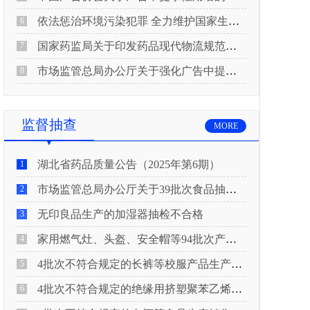
依法惩治环境污染犯罪 全力维护国家生态安全 “两高”公布《关于修改〈最高人民法院、最高人民检察院关于办理环境污染刑事案件适用法律若干问题的解释〉的决定》
6
国家药监局关于印发药品现代物流规范化建设指导意见的通知
7
市场监管总局办公厅关于强化广告中提示性用语监管工作的通知
8
监督抽查
MORE
湖北省药品质量公告（2025年第6期）
1
市场监管总局办公厅关于39批次食品抽检不合格情况的通报
2
无印良品生产的加湿器抽检不合格
3
家用燃气灶、头盔、安全帽等94批次产品抽查不合格！
4
4批次不符合规定的长裤等校服产品生产销售企业被济南市市场监管局通报！
5
4批次不符合规定的绝缘用挤塑聚苯乙烯泡沫板（XPS）等产品生产销售企业被广元市市场监督管理局通报！
6