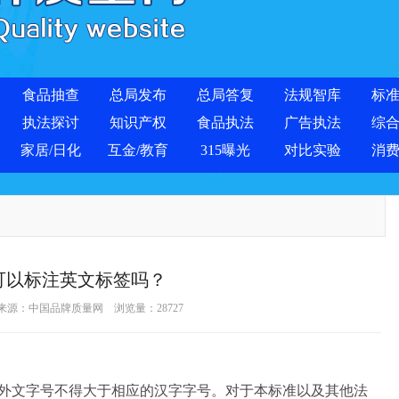
食品抽查
总局发布
总局答复
法规智库
标
执法探讨
知识产权
食品执法
广告执法
综
家居/日化
互金/教育
315曝光
对比实验
消
可以标注英文标签吗？
 来源：
中国品牌质量网
浏览量：
28727
文字号不得大于相应的汉字字号。对于本标准以及其他法