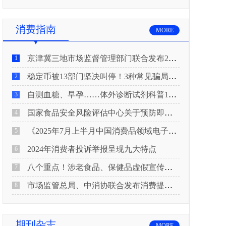
消费指南
MORE
京津冀三地市场监督管理部门联合发布2026年春节期间消费提示
1
稳定币被13部门坚决叫停！3种常见骗局“套路”曝光
2
自测血糖、早孕……体外诊断试剂科普10问来了！建议收藏
3
国家食品安全风险评估中心关于预防即食真空包装肉制品肉毒中毒的风险提示
4
《2025年7月上半月中国消费品领域电子电器行业产品质量投诉分析报告》
5
2024年消费者投诉举报呈现九大特点
6
八个重点！涉老食品、保健品虚假宣传识别技巧
7
市场监管总局、中消协联合发布消费提示：关注检测报告：果蔬安全的“通行证”
8
期刊杂志
MORE