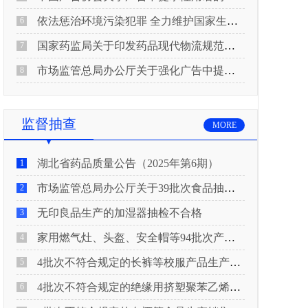
依法惩治环境污染犯罪 全力维护国家生态安全 “两高”公布《关于修改〈最高人民法院、最高人民检察院关于办理环境污染刑事案件适用法律若干问题的解释〉的决定》
6
国家药监局关于印发药品现代物流规范化建设指导意见的通知
7
市场监管总局办公厅关于强化广告中提示性用语监管工作的通知
8
监督抽查
MORE
湖北省药品质量公告（2025年第6期）
1
市场监管总局办公厅关于39批次食品抽检不合格情况的通报
2
无印良品生产的加湿器抽检不合格
3
家用燃气灶、头盔、安全帽等94批次产品抽查不合格！
4
4批次不符合规定的长裤等校服产品生产销售企业被济南市市场监管局通报！
5
4批次不符合规定的绝缘用挤塑聚苯乙烯泡沫板（XPS）等产品生产销售企业被广元市市场监督管理局通报！
6