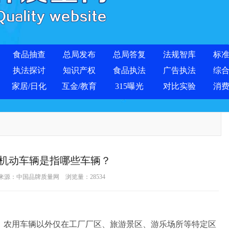
食品抽查
总局发布
总局答复
法规智库
标
执法探讨
知识产权
食品执法
广告执法
综
家居/日化
互金/教育
315曝光
对比实验
消
机动车辆是指哪些车辆？
 来源：
中国品牌质量网
浏览量：
28534
、农用车辆以外仅在工厂厂区、旅游景区、游乐场所等特定区