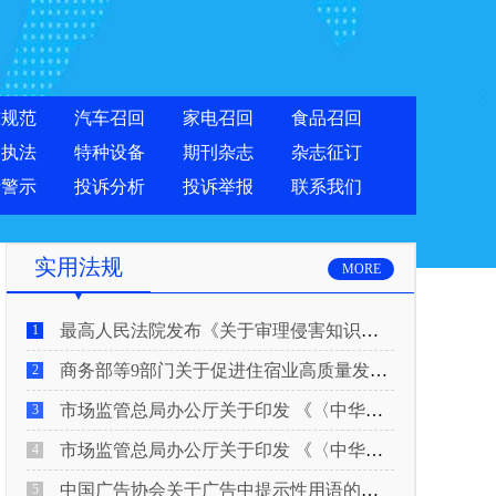
准规范
汽车召回
家电召回
食品召回
合执法
特种设备
期刊杂志
杂志征订
费警示
投诉分析
投诉举报
联系我们
实用法规
MORE
最高人民法院发布《关于审理侵害知识产权民事纠纷案件适用惩罚性赔偿的解释》
1
商务部等9部门关于促进住宿业高质量发展的指导意见
2
市场监管总局办公厅关于印发 《〈中华人民共和国广告法〉适用问题 执法指南（二）》的通知
3
市场监管总局办公厅关于印发 《〈中华人民共和国广告法〉适用问题 执法指南（一）》的通知
4
中国广告协会关于广告中提示性用语的合规风险提示
5