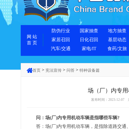
防伪行业
国家抽查
地方抽查
网 站
家居召回
日化召回
基层动态
首 页
汽车/交通
家电/IT
食药/文旅
>
>
>
首页
宪法宣传
问答
特种设备篇
场（厂）内专用
发布时间：2023-12-07
问：场(厂)内专用机动车辆是指哪些车辆?
答：场(厂)内专用机动车辆，是指除道路交通