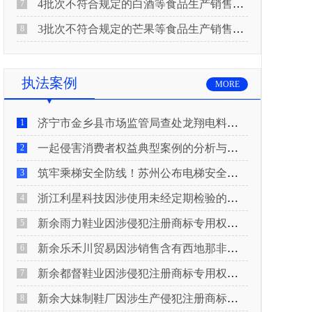
4批次不符合规定的白酒等食品生产销售企业被重庆市市场监督管理局通告！
7
3批次不符合规定的芒果等食品生产销售企业被长治市屯留区市场监督管理局公告！
8
执法案例
MORE
济宁市金乡县市场监管局查处龙翔电料批发部非法销售电线电缆案
1
一起侵害消费者权益典型案例的分析与启示
2
筑牢乘梯安全防线！苏州公布电梯安全领域典型案例
3
浙江利星科技因涉使用未经定期检验的压力管道被查
4
新余雨力鞋业因涉侵犯注册商标专用权被查
5
新余乐禾川贸易因涉销售含有西地那非的保健食品被查
6
新余都督鞋业因涉侵犯注册商标专用权被查
7
新余大妹制鞋厂因涉生产侵犯注册商标专用权的产品被查
8