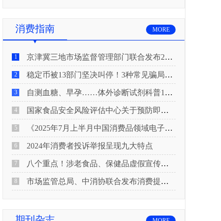
消费指南
MORE
京津冀三地市场监督管理部门联合发布2026年春节期间消费提示
1
稳定币被13部门坚决叫停！3种常见骗局“套路”曝光
2
自测血糖、早孕……体外诊断试剂科普10问来了！建议收藏
3
国家食品安全风险评估中心关于预防即食真空包装肉制品肉毒中毒的风险提示
4
《2025年7月上半月中国消费品领域电子电器行业产品质量投诉分析报告》
5
2024年消费者投诉举报呈现九大特点
6
八个重点！涉老食品、保健品虚假宣传识别技巧
7
市场监管总局、中消协联合发布消费提示：关注检测报告：果蔬安全的“通行证”
8
期刊杂志
MORE