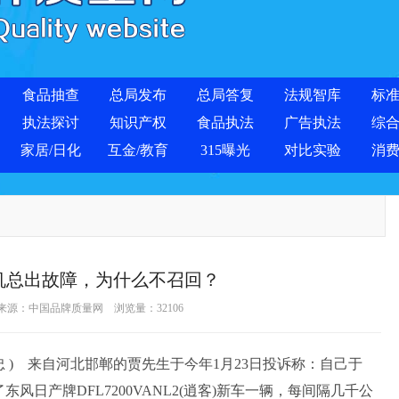
食品抽查
总局发布
总局答复
法规智库
标
执法探讨
知识产权
食品执法
广告执法
综
家居/日化
互金/教育
315曝光
对比实验
消
机总出故障，为什么不召回？
 来源：
中国品牌质量网
浏览量：
32106
 忠 ) 来自河北邯郸的贾先生于今年1月23日投诉称：自己于
东风日产牌DFL7200VANL2(逍客)新车一辆，每间隔几千公