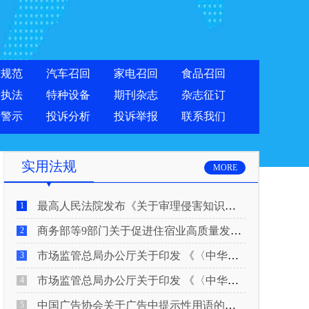
准规范
汽车召回
家电召回
食品召回
合执法
特种设备
期刊杂志
杂志征订
费警示
投诉分析
投诉举报
联系我们
实用法规
MORE
最高人民法院发布《关于审理侵害知识产权民事纠纷案件适用惩罚性赔偿的解释》
1
商务部等9部门关于促进住宿业高质量发展的指导意见
2
市场监管总局办公厅关于印发 《〈中华人民共和国广告法〉适用问题 执法指南（二）》的通知
3
市场监管总局办公厅关于印发 《〈中华人民共和国广告法〉适用问题 执法指南（一）》的通知
4
中国广告协会关于广告中提示性用语的合规风险提示
5