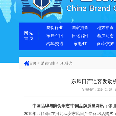
防伪行业
国家抽查
地方抽查
网 站
家居召回
日化召回
基层动态
首 页
汽车/交通
家电/IT
食药/文旅
>
>
首页
消费指南
315曝光
东风日产逍客发动
发布时间：2024-01-29
中国品牌与防伪杂志/中国品牌质量网讯
( 张
2019年2月14日在河北武安东风日产专营4S店购买了