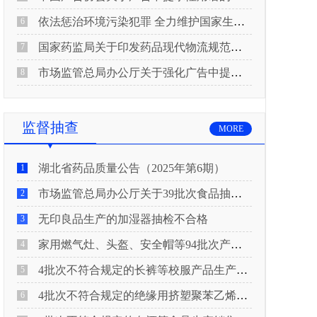
依法惩治环境污染犯罪 全力维护国家生态安全 “两高”公布《关于修改〈最高人民法院、最高人民检察院关于办理环境污染刑事案件适用法律若干问题的解释〉的决定》
6
国家药监局关于印发药品现代物流规范化建设指导意见的通知
7
市场监管总局办公厅关于强化广告中提示性用语监管工作的通知
8
监督抽查
MORE
湖北省药品质量公告（2025年第6期）
1
市场监管总局办公厅关于39批次食品抽检不合格情况的通报
2
无印良品生产的加湿器抽检不合格
3
家用燃气灶、头盔、安全帽等94批次产品抽查不合格！
4
4批次不符合规定的长裤等校服产品生产销售企业被济南市市场监管局通报！
5
4批次不符合规定的绝缘用挤塑聚苯乙烯泡沫板（XPS）等产品生产销售企业被广元市市场监督管理局通报！
6