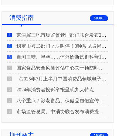
消费指南
MORE
京津冀三地市场监督管理部门联合发布2026年春节期间消费提示
1
稳定币被13部门坚决叫停！3种常见骗局“套路”曝光
2
自测血糖、早孕……体外诊断试剂科普10问来了！建议收藏
3
国家食品安全风险评估中心关于预防即食真空包装肉制品肉毒中毒的风险提示
4
《2025年7月上半月中国消费品领域电子电器行业产品质量投诉分析报告》
5
2024年消费者投诉举报呈现九大特点
6
八个重点！涉老食品、保健品虚假宣传识别技巧
7
市场监管总局、中消协联合发布消费提示：关注检测报告：果蔬安全的“通行证”
8
期刊杂志
MORE