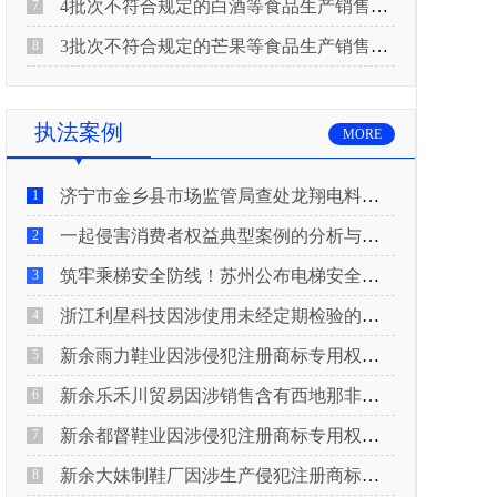
4批次不符合规定的白酒等食品生产销售企业被重庆市市场监督管理局通告！
7
3批次不符合规定的芒果等食品生产销售企业被长治市屯留区市场监督管理局公告！
8
执法案例
MORE
济宁市金乡县市场监管局查处龙翔电料批发部非法销售电线电缆案
1
一起侵害消费者权益典型案例的分析与启示
2
筑牢乘梯安全防线！苏州公布电梯安全领域典型案例
3
浙江利星科技因涉使用未经定期检验的压力管道被查
4
新余雨力鞋业因涉侵犯注册商标专用权被查
5
新余乐禾川贸易因涉销售含有西地那非的保健食品被查
6
新余都督鞋业因涉侵犯注册商标专用权被查
7
新余大妹制鞋厂因涉生产侵犯注册商标专用权的产品被查
8