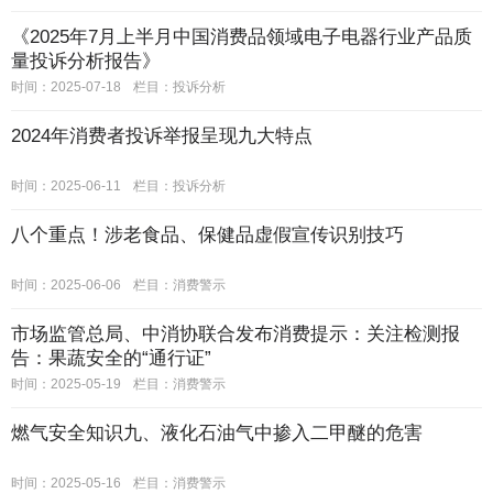
《2025年7月上半月中国消费品领域电子电器行业产品质
量投诉分析报告》
时间：2025-07-18
栏目：
投诉分析
2024年消费者投诉举报呈现九大特点
时间：2025-06-11
栏目：
投诉分析
八个重点！涉老食品、保健品虚假宣传识别技巧
时间：2025-06-06
栏目：
消费警示
市场监管总局、中消协联合发布消费提示：关注检测报
告：果蔬安全的“通行证”
时间：2025-05-19
栏目：
消费警示
燃气安全知识九、液化石油气中掺入二甲醚的危害
时间：2025-05-16
栏目：
消费警示