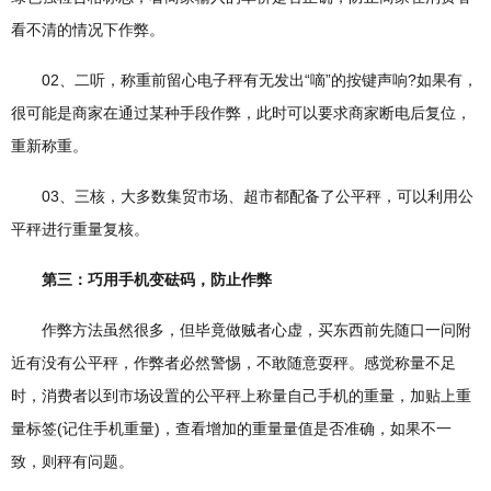
看不清的情况下作弊。
02、二听，称重前留心电子秤有无发出“嘀”的按键声响?如果有，
很可能是商家在通过某种手段作弊，此时可以要求商家断电后复位，
重新称重。
03、三核，大多数集贸市场、超市都配备了公平秤，可以利用公
平秤进行重量复核。
第三：巧用手机变砝码，防止作弊
作弊方法虽然很多，但毕竟做贼者心虚，买东西前先随口一问附
近有没有公平秤，作弊者必然警惕，不敢随意耍秤。感觉称量不足
时，消费者以到市场设置的公平秤上称量自己手机的重量，加贴上重
量标签(记住手机重量)，查看增加的重量量值是否准确，如果不一
致，则秤有问题。