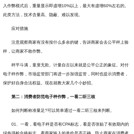
入作弊模式后，重量显示即虚增10%以上，最大有虚增60%左右的。
此类方法，技术含量高、隐蔽、难以发现。
应对措施
注意观察商家有没有按什么多余的键，告诉商家会去公平秤上验
秤，让商家不敢作弊。
秤平斗满，童叟无欺。计量自古以来就是公平公正的象征。对付
电子秤作弊，市场监管部门将进一步加强监管，同时也提示消费者，
保护好自身合法权益。现在就教大家几个小妙招。
第二：消费者防范电子秤作弊，一看二听三核
如何判断称准量足?可以简单通过一看二听三核来判断。
01、一看，看电子秤是否有CPA标志，看是否张贴了有效期内的
绿色强检合格标志，看商家输入的单价是否正确，防止商家在消费者