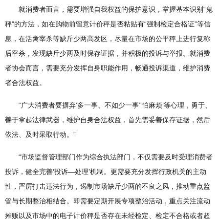
就消费者而言，需要增强自我权益的保护意识，掌握基本识别“鬼
秤”的方法，如在购物前留意计价秤是否粘贴有“强制检定合格证”等信
息，在活禽宰杀等缺斤少两高发区，尽量在市场的公平秤上进行复称
后宰杀，发现缺斤少两及时保存证据，并积极的投诉与举报。就消费
者协会而言，需要充分发挥自身职能作用，畅通投诉渠道，维护消费
者合法权益。
“广大消费者要摒弃‘多一事、不如少一事’‘怕麻烦’等心理，勇于、
善于拿起法律武器，维护自身合法权益，首先需妥善保存证据，然后
依法、及时采取行动。”
“市场监督管理部门作为综合执法部门，不仅需要及时受理消费者
投诉，健全完善‘投诉—处理’机制。更需要充分发挥行政机关的主动
性，严厉打击违法行为，遏制市场缺斤少两的不良之风，推动重点监
管与长期整治相结合。即需要定期开展专项整治活动，重点关注流动
摊贩以及市场中的电子计价秤是否存在未经检定、检定不合格或者超