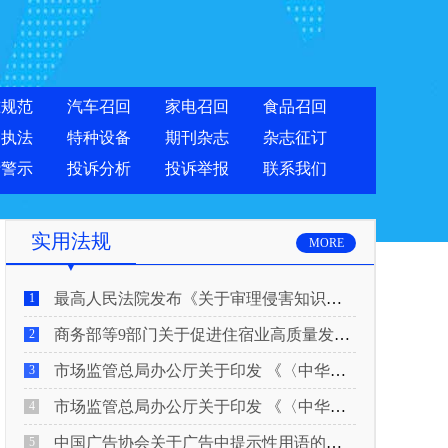
准规范
汽车召回
家电召回
食品召回
合执法
特种设备
期刊杂志
杂志征订
费警示
投诉分析
投诉举报
联系我们
实用法规
MORE
最高人民法院发布《关于审理侵害知识产权民事纠纷案件适用惩罚性赔偿的解释》
1
商务部等9部门关于促进住宿业高质量发展的指导意见
2
市场监管总局办公厅关于印发 《〈中华人民共和国广告法〉适用问题 执法指南（二）》的通知
3
市场监管总局办公厅关于印发 《〈中华人民共和国广告法〉适用问题 执法指南（一）》的通知
4
中国广告协会关于广告中提示性用语的合规风险提示
5