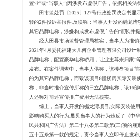
置业”或“当事人”)因涉发布虚假广告，依据相关法律
田市监处罚〔2025〕127号行政处罚决定书显示，
转的2件投诉举报件,反映称：当事人开发的樾龙湾
其它品牌电梯，涉嫌构成发布虚假广告的情形,并
经大田县市场监督管理局核实，当事人为推销其自2
2021年4月委托福建大几何企业管理有限公司设
品牌电梯，配置豪华电梯轿厢，让业主尊崇归家”
发布。在案件调查中，当事人供称，该楼盘项目前
的为其它品牌电梯，而致该项目8幢楼房实际安装
梯，非当时推介宣传所称的日立品牌电梯，该16部电
人还称对前述宣传推广费用无法核实。
综上，当事人开发的樾龙湾项目,实际安装使用的
影响购买人的行为,显见当事人的行为违反了《中
民共和国广告法》第二十八条第二款第(二)项的
五十五条第一款的规定，责令当事人立即停止发布虚