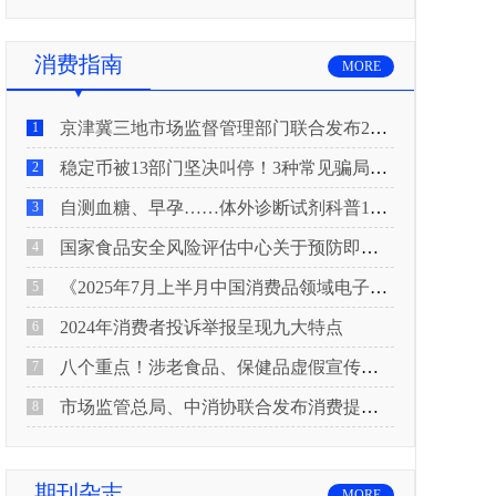
消费指南
MORE
京津冀三地市场监督管理部门联合发布2026年春节期间消费提示
1
稳定币被13部门坚决叫停！3种常见骗局“套路”曝光
2
自测血糖、早孕……体外诊断试剂科普10问来了！建议收藏
3
国家食品安全风险评估中心关于预防即食真空包装肉制品肉毒中毒的风险提示
4
《2025年7月上半月中国消费品领域电子电器行业产品质量投诉分析报告》
5
2024年消费者投诉举报呈现九大特点
6
八个重点！涉老食品、保健品虚假宣传识别技巧
7
市场监管总局、中消协联合发布消费提示：关注检测报告：果蔬安全的“通行证”
8
期刊杂志
MORE