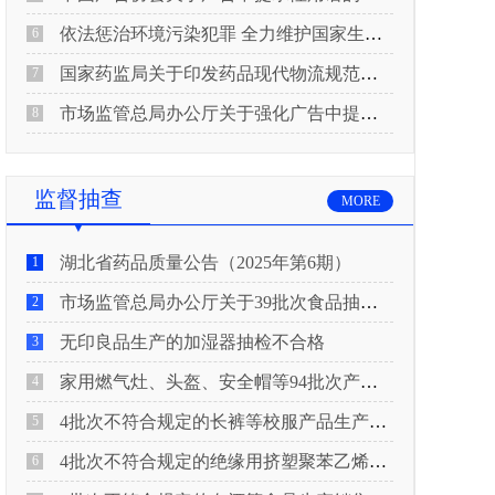
依法惩治环境污染犯罪 全力维护国家生态安全 “两高”公布《关于修改〈最高人民法院、最高人民检察院关于办理环境污染刑事案件适用法律若干问题的解释〉的决定》
6
国家药监局关于印发药品现代物流规范化建设指导意见的通知
7
市场监管总局办公厅关于强化广告中提示性用语监管工作的通知
8
监督抽查
MORE
湖北省药品质量公告（2025年第6期）
1
市场监管总局办公厅关于39批次食品抽检不合格情况的通报
2
无印良品生产的加湿器抽检不合格
3
家用燃气灶、头盔、安全帽等94批次产品抽查不合格！
4
4批次不符合规定的长裤等校服产品生产销售企业被济南市市场监管局通报！
5
4批次不符合规定的绝缘用挤塑聚苯乙烯泡沫板（XPS）等产品生产销售企业被广元市市场监督管理局通报！
6