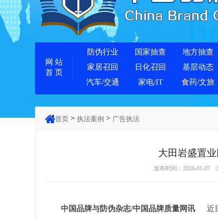
防伪行业
国家抽查
地方抽查
网 站
家居召回
日化召回
基层动态
首 页
汽车/交通
家电/IT
食药/文旅
>
>
首页
执法案例
广告执法
大田岩盛置业
发布时间：2026-01-07
中国品牌与防伪杂志/中国品牌质量网讯
近