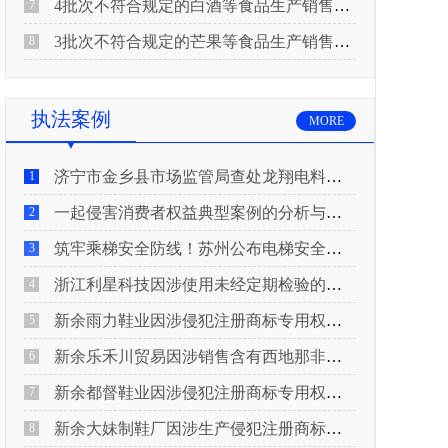
4批次不符合规定的白酒等食品生产销售企业被重庆市市场监督管理局通告！
7
3批次不符合规定的芒果等食品生产销售企业被长治市屯留区市场监督管理局公告！
8
执法案例
MORE
济宁市金乡县市场监管局查处龙翔电料批发部非法销售电线电缆案
1
一起侵害消费者权益典型案例的分析与启示
2
筑牢乘梯安全防线！苏州公布电梯安全领域典型案例
3
浙江利星科技因涉使用未经定期检验的压力管道被查
4
新余雨力鞋业因涉侵犯注册商标专用权被查
5
新余乐禾川贸易因涉销售含有西地那非的保健食品被查
6
新余都督鞋业因涉侵犯注册商标专用权被查
7
新余大妹制鞋厂因涉生产侵犯注册商标专用权的产品被查
8