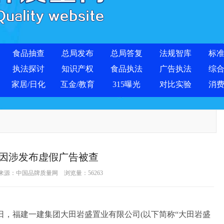
食品抽查
总局发布
总局答复
法规智库
标
执法探讨
知识产权
食品执法
广告执法
综
家居/日化
互金/教育
315曝光
对比实验
消
因涉发布虚假广告被查
 来源：
中国品牌质量网
浏览量：
56263
日，福建一建集团大田岩盛置业有限公司(以下简称“大田岩盛