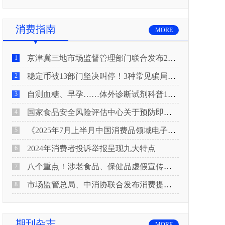
消费指南
MORE
京津冀三地市场监督管理部门联合发布2026年春节期间消费提示
1
稳定币被13部门坚决叫停！3种常见骗局“套路”曝光
2
自测血糖、早孕……体外诊断试剂科普10问来了！建议收藏
3
国家食品安全风险评估中心关于预防即食真空包装肉制品肉毒中毒的风险提示
4
《2025年7月上半月中国消费品领域电子电器行业产品质量投诉分析报告》
5
2024年消费者投诉举报呈现九大特点
6
八个重点！涉老食品、保健品虚假宣传识别技巧
7
市场监管总局、中消协联合发布消费提示：关注检测报告：果蔬安全的“通行证”
8
期刊杂志
MORE