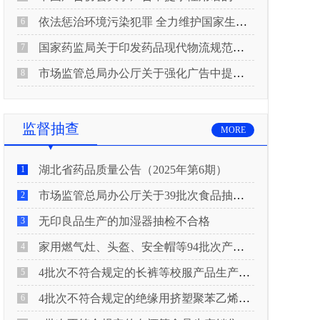
依法惩治环境污染犯罪 全力维护国家生态安全 “两高”公布《关于修改〈最高人民法院、最高人民检察院关于办理环境污染刑事案件适用法律若干问题的解释〉的决定》
6
国家药监局关于印发药品现代物流规范化建设指导意见的通知
7
市场监管总局办公厅关于强化广告中提示性用语监管工作的通知
8
监督抽查
MORE
湖北省药品质量公告（2025年第6期）
1
市场监管总局办公厅关于39批次食品抽检不合格情况的通报
2
无印良品生产的加湿器抽检不合格
3
家用燃气灶、头盔、安全帽等94批次产品抽查不合格！
4
4批次不符合规定的长裤等校服产品生产销售企业被济南市市场监管局通报！
5
4批次不符合规定的绝缘用挤塑聚苯乙烯泡沫板（XPS）等产品生产销售企业被广元市市场监督管理局通报！
6