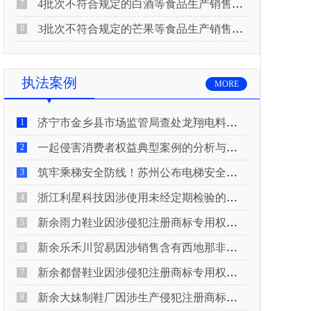
4批次不符合规定的白酒等食品生产销售企业被重庆市市场监督管理局通告！
7
3批次不符合规定的芒果等食品生产销售企业被长治市屯留区市场监督管理局公告！
8
执法案例
MORE
济宁市金乡县市场监管局查处龙翔电料批发部非法销售电线电缆案
1
一起侵害消费者权益典型案例的分析与启示
2
筑牢乘梯安全防线！苏州公布电梯安全领域典型案例
3
浙江利星科技因涉使用未经定期检验的压力管道被查
4
新余雨力鞋业因涉侵犯注册商标专用权被查
5
新余乐禾川贸易因涉销售含有西地那非的保健食品被查
6
新余都督鞋业因涉侵犯注册商标专用权被查
7
新余大妹制鞋厂因涉生产侵犯注册商标专用权的产品被查
8