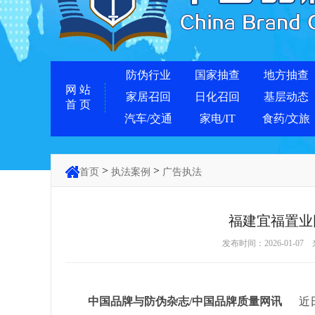
防伪行业
国家抽查
地方抽查
网 站
家居召回
日化召回
基层动态
首 页
汽车/交通
家电/IT
食药/文旅
>
>
首页
执法案例
广告执法
福建宜福置业
发布时间：2026-01-07
中国品牌与防伪杂志/中国品牌质量网讯
近日