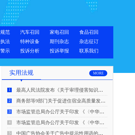
准规范
汽车召回
家电召回
食品召回
合执法
特种设备
期刊杂志
杂志征订
费警示
投诉分析
投诉举报
联系我们
实用法规
MORE
最高人民法院发布《关于审理侵害知识产权民事纠纷案件适用惩罚性赔偿的解释》
1
商务部等9部门关于促进住宿业高质量发展的指导意见
2
市场监管总局办公厅关于印发 《〈中华人民共和国广告法〉适用问题 执法指南（二）》的通知
3
市场监管总局办公厅关于印发 《〈中华人民共和国广告法〉适用问题 执法指南（一）》的通知
4
中国广告协会关于广告中提示性用语的合规风险提示
5