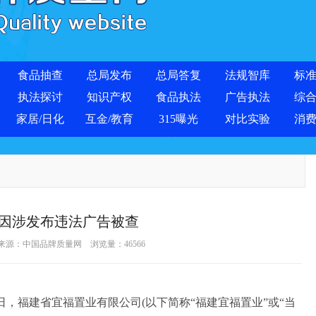
食品抽查
总局发布
总局答复
法规智库
标
执法探讨
知识产权
食品执法
广告执法
综
家居/日化
互金/教育
315曝光
对比实验
消
因涉发布违法广告被查
 来源：
中国品牌质量网
浏览量：
46566
，福建省宜福置业有限公司(以下简称“福建宜福置业”或“当