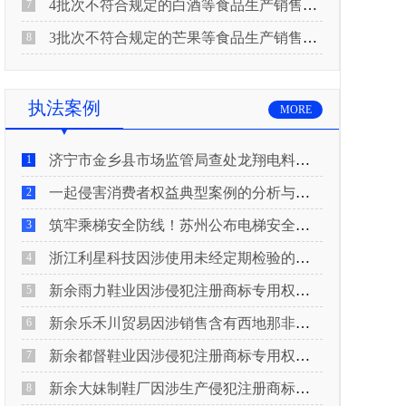
4批次不符合规定的白酒等食品生产销售企业被重庆市市场监督管理局通告！
7
3批次不符合规定的芒果等食品生产销售企业被长治市屯留区市场监督管理局公告！
8
执法案例
MORE
济宁市金乡县市场监管局查处龙翔电料批发部非法销售电线电缆案
1
一起侵害消费者权益典型案例的分析与启示
2
筑牢乘梯安全防线！苏州公布电梯安全领域典型案例
3
浙江利星科技因涉使用未经定期检验的压力管道被查
4
新余雨力鞋业因涉侵犯注册商标专用权被查
5
新余乐禾川贸易因涉销售含有西地那非的保健食品被查
6
新余都督鞋业因涉侵犯注册商标专用权被查
7
新余大妹制鞋厂因涉生产侵犯注册商标专用权的产品被查
8