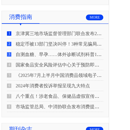
消费指南
MORE
京津冀三地市场监督管理部门联合发布2026年春节期间消费提示
1
稳定币被13部门坚决叫停！3种常见骗局“套路”曝光
2
自测血糖、早孕……体外诊断试剂科普10问来了！建议收藏
3
国家食品安全风险评估中心关于预防即食真空包装肉制品肉毒中毒的风险提示
4
《2025年7月上半月中国消费品领域电子电器行业产品质量投诉分析报告》
5
2024年消费者投诉举报呈现九大特点
6
八个重点！涉老食品、保健品虚假宣传识别技巧
7
市场监管总局、中消协联合发布消费提示：关注检测报告：果蔬安全的“通行证”
8
期刊杂志
MORE