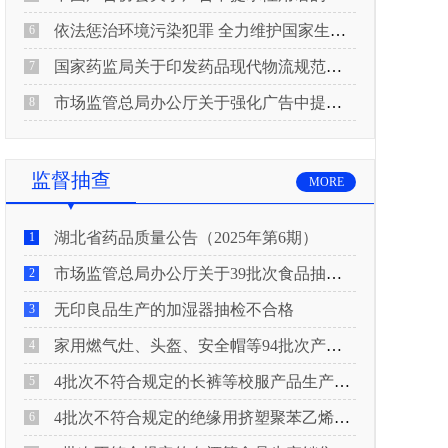
依法惩治环境污染犯罪 全力维护国家生态安全 “两高”公布《关于修改〈最高人民法院、最高人民检察院关于办理环境污染刑事案件适用法律若干问题的解释〉的决定》
6
国家药监局关于印发药品现代物流规范化建设指导意见的通知
7
市场监管总局办公厅关于强化广告中提示性用语监管工作的通知
8
监督抽查
MORE
湖北省药品质量公告（2025年第6期）
1
市场监管总局办公厅关于39批次食品抽检不合格情况的通报
2
无印良品生产的加湿器抽检不合格
3
家用燃气灶、头盔、安全帽等94批次产品抽查不合格！
4
4批次不符合规定的长裤等校服产品生产销售企业被济南市市场监管局通报！
5
4批次不符合规定的绝缘用挤塑聚苯乙烯泡沫板（XPS）等产品生产销售企业被广元市市场监督管理局通报！
6