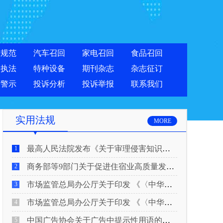
准规范
汽车召回
家电召回
食品召回
合执法
特种设备
期刊杂志
杂志征订
费警示
投诉分析
投诉举报
联系我们
实用法规
MORE
最高人民法院发布《关于审理侵害知识产权民事纠纷案件适用惩罚性赔偿的解释》
1
商务部等9部门关于促进住宿业高质量发展的指导意见
2
市场监管总局办公厅关于印发 《〈中华人民共和国广告法〉适用问题 执法指南（二）》的通知
3
市场监管总局办公厅关于印发 《〈中华人民共和国广告法〉适用问题 执法指南（一）》的通知
4
中国广告协会关于广告中提示性用语的合规风险提示
5