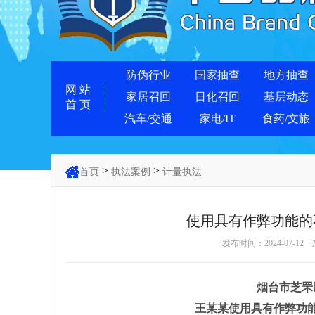
防伪行业
国家抽查
地方抽查
网 站
家居召回
日化召回
基层动态
首 页
汽车/交通
家电/IT
食药/文旅
>
>
首页
执法案例
计量执法
使用具有作弊功能的
发布时间：2024-07-12
烟台市芝罘
王某某使用具有作弊功