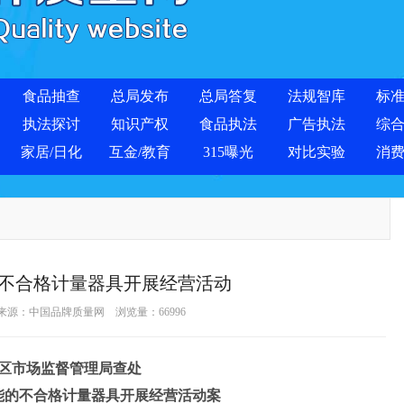
食品抽查
总局发布
总局答复
法规智库
标
执法探讨
知识产权
食品执法
广告执法
综
家居/日化
互金/教育
315曝光
对比实验
消
不合格计量器具开展经营活动
 来源：
中国品牌质量网
浏览量：
66996
区市场监督管理局查处
能的不合格计量器具开展经营活动案