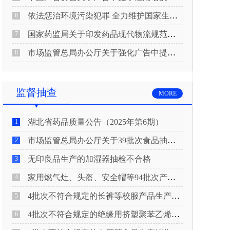
依法惩治环境污染犯罪 全力维护国家生态安全 “两高”公布《关于修改〈最高人民法院、最高人民检察院关于办理环境污染刑事案件适用法律若干问题的解释〉的决定》
6
国家药监局关于印发药品现代物流规范化建设指导意见的通知
7
市场监管总局办公厅关于强化广告中提示性用语监管工作的通知
8
监督抽查
MORE
湖北省药品质量公告（2025年第6期）
1
市场监管总局办公厅关于39批次食品抽检不合格情况的通报
2
无印良品生产的加湿器抽检不合格
3
家用燃气灶、头盔、安全帽等94批次产品抽查不合格！
4
4批次不符合规定的长裤等校服产品生产销售企业被济南市市场监管局通报！
5
4批次不符合规定的绝缘用挤塑聚苯乙烯泡沫板（XPS）等产品生产销售企业被广元市市场监督管理局通报！
6