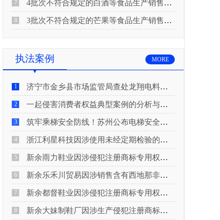
4批次不符合规定的白酒等食品生产销售企业被重庆市市场监督管理局通告！
7
3批次不符合规定的芒果等食品生产销售企业被长治市屯留区市场监督管理局公告！
8
执法案例
MORE
济宁市金乡县市场监管局查处龙翔电料批发部非法销售电线电缆案
1
一起侵害消费者权益典型案例的分析与启示
2
筑牢乘梯安全防线！苏州公布电梯安全领域典型案例
3
浙江利星科技因涉使用未经定期检验的压力管道被查
4
新余雨力鞋业因涉侵犯注册商标专用权被查
5
新余乐禾川贸易因涉销售含有西地那非的保健食品被查
6
新余都督鞋业因涉侵犯注册商标专用权被查
7
新余大妹制鞋厂因涉生产侵犯注册商标专用权的产品被查
8