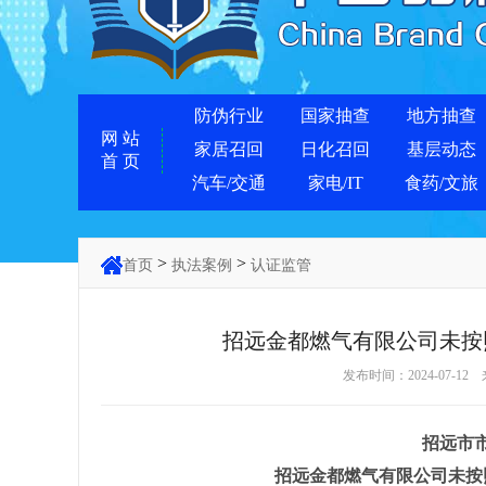
防伪行业
国家抽查
地方抽查
网 站
家居召回
日化召回
基层动态
首 页
汽车/交通
家电/IT
食药/文旅
>
>
首页
执法案例
认证监管
招远金都燃气有限公司未按
发布时间：2024-07-12
招远市
招远金都燃气有限公司未按