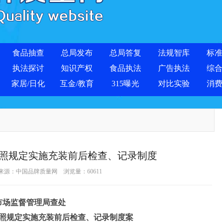
食品抽查
总局发布
总局答复
法规智库
标
执法探讨
知识产权
食品执法
广告执法
综
家居/日化
互金/教育
315曝光
对比实验
消
照规定实施充装前后检查、记录制度
 来源：
中国品牌质量网
浏览量：
60611
市场监督管理局查处
照规定实施充装前后检查、记录制度案