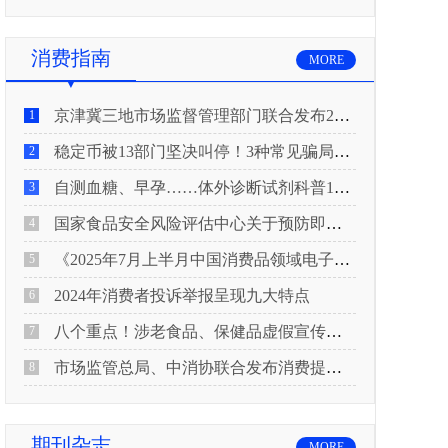
消费指南
MORE
京津冀三地市场监督管理部门联合发布2026年春节期间消费提示
1
稳定币被13部门坚决叫停！3种常见骗局“套路”曝光
2
自测血糖、早孕……体外诊断试剂科普10问来了！建议收藏
3
国家食品安全风险评估中心关于预防即食真空包装肉制品肉毒中毒的风险提示
4
《2025年7月上半月中国消费品领域电子电器行业产品质量投诉分析报告》
5
2024年消费者投诉举报呈现九大特点
6
八个重点！涉老食品、保健品虚假宣传识别技巧
7
市场监管总局、中消协联合发布消费提示：关注检测报告：果蔬安全的“通行证”
8
期刊杂志
MORE