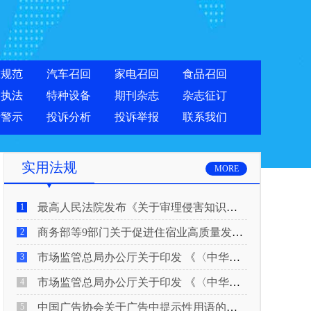
准规范
汽车召回
家电召回
食品召回
合执法
特种设备
期刊杂志
杂志征订
费警示
投诉分析
投诉举报
联系我们
实用法规
MORE
最高人民法院发布《关于审理侵害知识产权民事纠纷案件适用惩罚性赔偿的解释》
1
商务部等9部门关于促进住宿业高质量发展的指导意见
2
市场监管总局办公厅关于印发 《〈中华人民共和国广告法〉适用问题 执法指南（二）》的通知
3
市场监管总局办公厅关于印发 《〈中华人民共和国广告法〉适用问题 执法指南（一）》的通知
4
中国广告协会关于广告中提示性用语的合规风险提示
5