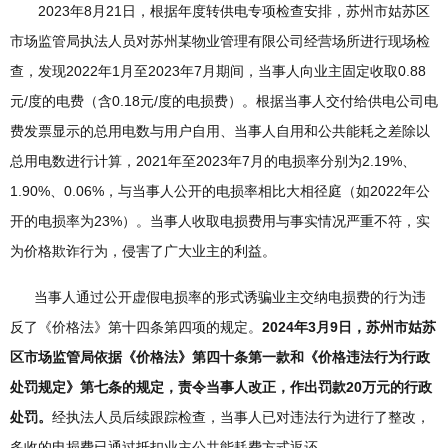
2023年8月21日，根据年度转供电专项检查安排，苏州市姑苏区
市场监管局执法人员对苏州某物业管理有限公司经营场所进行现场检
查，发现2022年1月至2023年7月期间，当事人向业主固定收取0.88
元/度的电费（含0.18元/度的电损费）。根据当事人交付给供电公司电
费发票显示的总用电数与用户自用、当事人自用和公共能耗之差除以
总用电数进行计算，2021年至2023年7月的电损率分别为2.19%、
1.90%、0.06%，与当事人公开的电损率相比大相径庭（如2022年公
开的电损率为23%）。当事人收取电损费用与事实情况严重不符，实
为价格欺诈行为，侵害了广大业主的利益。
当事人通过公开虚假电损率的形式诱骗业主交纳电损费的行为违
反了《价格法》第十四条第四项的规定。
2024年3月9日，苏州市姑苏
区市场监管局依据《价格法》第四十条第一款和《价格违法行为行政
处罚规定》第七条的规定，责令当事人改正，作出罚款20万元的行政
处罚。
经执法人员后续跟踪检查，当事人已对违法行为进行了整改，
多收的电损费已通过抵扣业主公共能耗费方式返还。