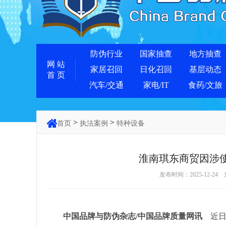
防伪行业
国家抽查
地方抽查
网 站
家居召回
日化召回
基层动态
首 页
汽车/交通
家电/IT
食药/文旅
>
>
首页
执法案例
特种设备
淮南琪东商贸因涉
发布时间：2025-12-24
中国品牌与防伪杂志/中国品牌质量网讯
近日