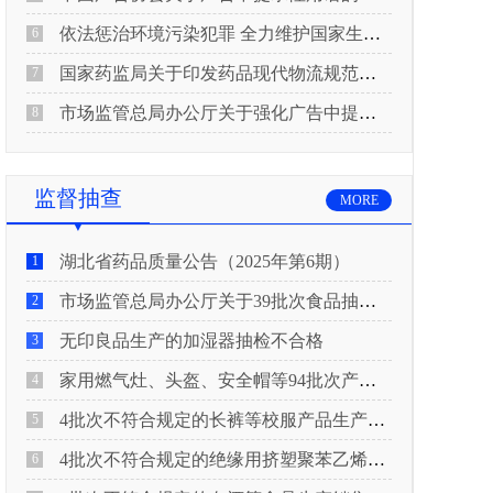
依法惩治环境污染犯罪 全力维护国家生态安全 “两高”公布《关于修改〈最高人民法院、最高人民检察院关于办理环境污染刑事案件适用法律若干问题的解释〉的决定》
6
国家药监局关于印发药品现代物流规范化建设指导意见的通知
7
市场监管总局办公厅关于强化广告中提示性用语监管工作的通知
8
监督抽查
MORE
湖北省药品质量公告（2025年第6期）
1
市场监管总局办公厅关于39批次食品抽检不合格情况的通报
2
无印良品生产的加湿器抽检不合格
3
家用燃气灶、头盔、安全帽等94批次产品抽查不合格！
4
4批次不符合规定的长裤等校服产品生产销售企业被济南市市场监管局通报！
5
4批次不符合规定的绝缘用挤塑聚苯乙烯泡沫板（XPS）等产品生产销售企业被广元市市场监督管理局通报！
6