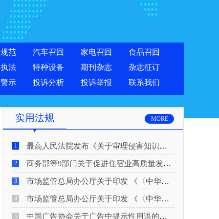
准规范
汽车召回
家电召回
食品召回
合执法
特种设备
期刊杂志
杂志征订
费警示
投诉分析
投诉举报
联系我们
实用法规
MORE
最高人民法院发布《关于审理侵害知识产权民事纠纷案件适用惩罚性赔偿的解释》
1
商务部等9部门关于促进住宿业高质量发展的指导意见
2
市场监管总局办公厅关于印发 《〈中华人民共和国广告法〉适用问题 执法指南（二）》的通知
3
市场监管总局办公厅关于印发 《〈中华人民共和国广告法〉适用问题 执法指南（一）》的通知
4
中国广告协会关于广告中提示性用语的合规风险提示
5