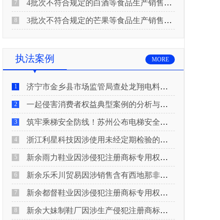
4批次不符合规定的白酒等食品生产销售企业被重庆市市场监督管理局通告！
7
3批次不符合规定的芒果等食品生产销售企业被长治市屯留区市场监督管理局公告！
8
执法案例
MORE
济宁市金乡县市场监管局查处龙翔电料批发部非法销售电线电缆案
1
一起侵害消费者权益典型案例的分析与启示
2
筑牢乘梯安全防线！苏州公布电梯安全领域典型案例
3
浙江利星科技因涉使用未经定期检验的压力管道被查
4
新余雨力鞋业因涉侵犯注册商标专用权被查
5
新余乐禾川贸易因涉销售含有西地那非的保健食品被查
6
新余都督鞋业因涉侵犯注册商标专用权被查
7
新余大妹制鞋厂因涉生产侵犯注册商标专用权的产品被查
8