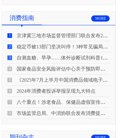
消费指南
MORE
京津冀三地市场监督管理部门联合发布2026年春节期间消费提示
1
稳定币被13部门坚决叫停！3种常见骗局“套路”曝光
2
自测血糖、早孕……体外诊断试剂科普10问来了！建议收藏
3
国家食品安全风险评估中心关于预防即食真空包装肉制品肉毒中毒的风险提示
4
《2025年7月上半月中国消费品领域电子电器行业产品质量投诉分析报告》
5
2024年消费者投诉举报呈现九大特点
6
八个重点！涉老食品、保健品虚假宣传识别技巧
7
市场监管总局、中消协联合发布消费提示：关注检测报告：果蔬安全的“通行证”
8
期刊杂志
MORE