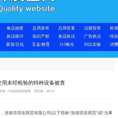
食品抽查
总局发布
总局答复
法规智库
标
执法探讨
知识产权
食品执法
广告执法
综
家居/日化
互金/教育
315曝光
对比实验
消
使用未经检验的特种设备被查
 来源：
中国品牌质量网
浏览量：
48316
，淮南市琪东商贸有限公司(以下简称“淮南琪东商贸”或“当事