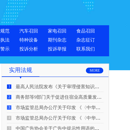
准规范
汽车召回
家电召回
食品召回
合执法
特种设备
期刊杂志
杂志征订
费警示
投诉分析
投诉举报
联系我们
实用法规
MORE
最高人民法院发布《关于审理侵害知识产权民事纠纷案件适用惩罚性赔偿的解释》
1
商务部等9部门关于促进住宿业高质量发展的指导意见
2
市场监管总局办公厅关于印发 《〈中华人民共和国广告法〉适用问题 执法指南（二）》的通知
3
市场监管总局办公厅关于印发 《〈中华人民共和国广告法〉适用问题 执法指南（一）》的通知
4
中国广告协会关于广告中提示性用语的合规风险提示
5