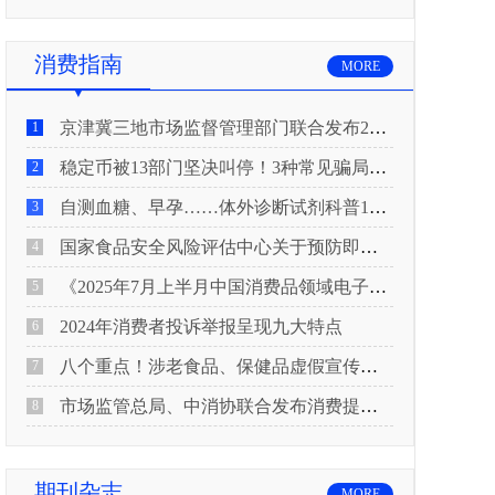
消费指南
MORE
京津冀三地市场监督管理部门联合发布2026年春节期间消费提示
1
稳定币被13部门坚决叫停！3种常见骗局“套路”曝光
2
自测血糖、早孕……体外诊断试剂科普10问来了！建议收藏
3
国家食品安全风险评估中心关于预防即食真空包装肉制品肉毒中毒的风险提示
4
《2025年7月上半月中国消费品领域电子电器行业产品质量投诉分析报告》
5
2024年消费者投诉举报呈现九大特点
6
八个重点！涉老食品、保健品虚假宣传识别技巧
7
市场监管总局、中消协联合发布消费提示：关注检测报告：果蔬安全的“通行证”
8
期刊杂志
MORE