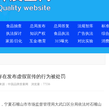
食品抽查
总局发布
总局答复
法规智库
标
执法探讨
知识产权
食品执法
广告执法
综
家居/日化
互金/教育
315曝光
对比实验
消
存在发布虚假宣传的行为被处罚
 来源：
中国品牌质量网
浏览量：
77556
，宁夏石嘴山市市场监督管理局大武口区分局依法对石嘴山