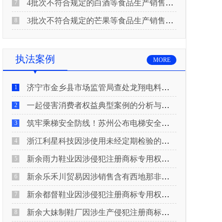
4批次不符合规定的白酒等食品生产销售企业被重庆市市场监督管理局通告！
7
3批次不符合规定的芒果等食品生产销售企业被长治市屯留区市场监督管理局公告！
8
执法案例
MORE
济宁市金乡县市场监管局查处龙翔电料批发部非法销售电线电缆案
1
一起侵害消费者权益典型案例的分析与启示
2
筑牢乘梯安全防线！苏州公布电梯安全领域典型案例
3
浙江利星科技因涉使用未经定期检验的压力管道被查
4
新余雨力鞋业因涉侵犯注册商标专用权被查
5
新余乐禾川贸易因涉销售含有西地那非的保健食品被查
6
新余都督鞋业因涉侵犯注册商标专用权被查
7
新余大妹制鞋厂因涉生产侵犯注册商标专用权的产品被查
8