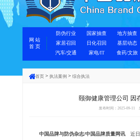
防伪行业
国家抽查
地方抽查
网 站
家居召回
日化召回
基层动态
首 页
汽车/交通
家电/IT
食药/文旅
>
>
首页
执法案例
综合执法
颐御健康管理公司 因
发布时间：2025-09-11
中国品牌与防伪杂志/中国品牌质量网讯
近日