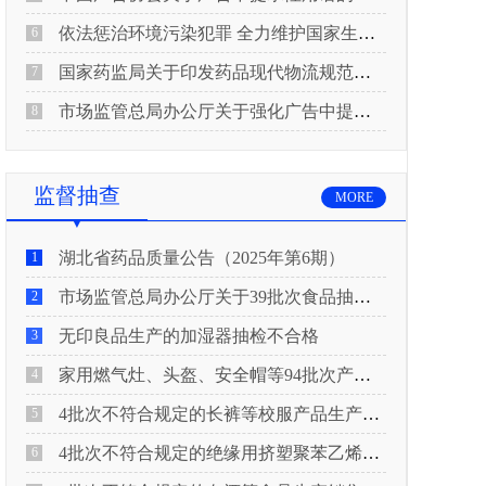
依法惩治环境污染犯罪 全力维护国家生态安全 “两高”公布《关于修改〈最高人民法院、最高人民检察院关于办理环境污染刑事案件适用法律若干问题的解释〉的决定》
6
国家药监局关于印发药品现代物流规范化建设指导意见的通知
7
市场监管总局办公厅关于强化广告中提示性用语监管工作的通知
8
监督抽查
MORE
湖北省药品质量公告（2025年第6期）
1
市场监管总局办公厅关于39批次食品抽检不合格情况的通报
2
无印良品生产的加湿器抽检不合格
3
家用燃气灶、头盔、安全帽等94批次产品抽查不合格！
4
4批次不符合规定的长裤等校服产品生产销售企业被济南市市场监管局通报！
5
4批次不符合规定的绝缘用挤塑聚苯乙烯泡沫板（XPS）等产品生产销售企业被广元市市场监督管理局通报！
6