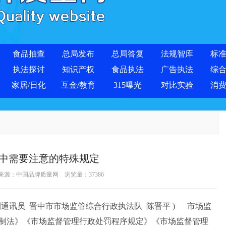
食品抽查
总局发布
总局答复
法规智库
标
执法探讨
知识产权
食品执法
广告执法
综
家居/日化
互金/教育
315曝光
对比实验
消
中需要注意的特殊规定
 来源：
中国品牌质量网
浏览量：
37386
刊通讯员 晋中市市场监管综合行政执法队 陈晋平 ) 市场监
制法》《市场监督管理行政处罚程序规定》《市场监督管理