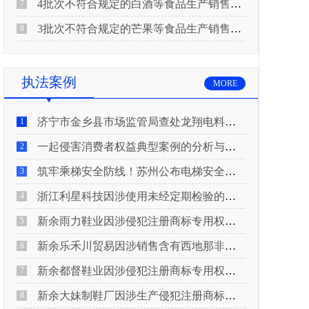
4批次不符合规定的白酒等食品生产销售企业被重庆市市场监督管理局通告！
7
3批次不符合规定的芒果等食品生产销售企业被长治市屯留区市场监督管理局公告！
8
执法案例
MORE
济宁市金乡县市场监管局查处龙翔电料批发部非法销售电线电缆案
1
一起侵害消费者权益典型案例的分析与启示
2
筑牢乘梯安全防线！苏州公布电梯安全领域典型案例
3
浙江利星科技因涉使用未经定期检验的压力管道被查
4
新余雨力鞋业因涉侵犯注册商标专用权被查
5
新余乐禾川贸易因涉销售含有西地那非的保健食品被查
6
新余都督鞋业因涉侵犯注册商标专用权被查
7
新余大妹制鞋厂因涉生产侵犯注册商标专用权的产品被查
8