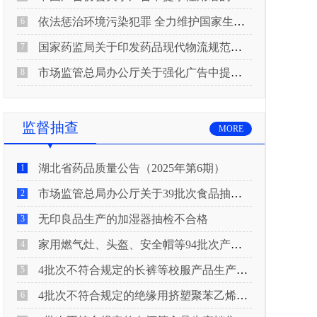
依法惩治环境污染犯罪 全力维护国家生态安全 “两高”公布《关于修改〈最高人民法院、最高人民检察院关于办理环境污染刑事案件适用法律若干问题的解释〉的决定》
6
国家药监局关于印发药品现代物流规范化建设指导意见的通知
7
市场监管总局办公厅关于强化广告中提示性用语监管工作的通知
8
监督抽查
MORE
湖北省药品质量公告（2025年第6期）
1
市场监管总局办公厅关于39批次食品抽检不合格情况的通报
2
无印良品生产的加湿器抽检不合格
3
家用燃气灶、头盔、安全帽等94批次产品抽查不合格！
4
4批次不符合规定的长裤等校服产品生产销售企业被济南市市场监管局通报！
5
4批次不符合规定的绝缘用挤塑聚苯乙烯泡沫板（XPS）等产品生产销售企业被广元市市场监督管理局通报！
6