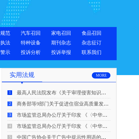
准规范
汽车召回
家电召回
食品召回
合执法
特种设备
期刊杂志
杂志征订
费警示
投诉分析
投诉举报
联系我们
实用法规
MORE
最高人民法院发布《关于审理侵害知识产权民事纠纷案件适用惩罚性赔偿的解释》
1
商务部等9部门关于促进住宿业高质量发展的指导意见
2
市场监管总局办公厅关于印发 《〈中华人民共和国广告法〉适用问题 执法指南（二）》的通知
3
市场监管总局办公厅关于印发 《〈中华人民共和国广告法〉适用问题 执法指南（一）》的通知
4
中国广告协会关于广告中提示性用语的合规风险提示
5