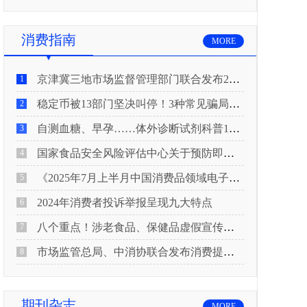
消费指南
MORE
京津冀三地市场监督管理部门联合发布2026年春节期间消费提示
1
稳定币被13部门坚决叫停！3种常见骗局“套路”曝光
2
自测血糖、早孕……体外诊断试剂科普10问来了！建议收藏
3
国家食品安全风险评估中心关于预防即食真空包装肉制品肉毒中毒的风险提示
4
《2025年7月上半月中国消费品领域电子电器行业产品质量投诉分析报告》
5
2024年消费者投诉举报呈现九大特点
6
八个重点！涉老食品、保健品虚假宣传识别技巧
7
市场监管总局、中消协联合发布消费提示：关注检测报告：果蔬安全的“通行证”
8
期刊杂志
MORE