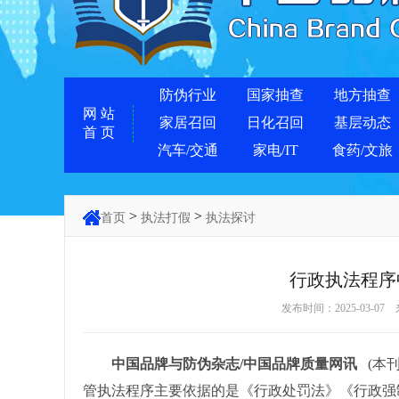
防伪行业
国家抽查
地方抽查
网 站
家居召回
日化召回
基层动态
首 页
汽车/交通
家电/IT
食药/文旅
>
>
首页
执法打假
执法探讨
行政执法程序
发布时间：2025-03-07
中国品牌与防伪杂志/中国品牌质量网讯
(本
管执法程序主要依据的是《行政处罚法》《行政强