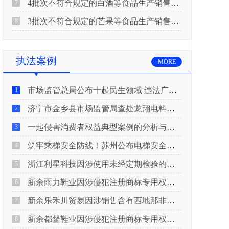
4批次不符合规定的白酒等食品生产销售企业被重庆市市场监督管理局通告！
7
3批次不符合规定的芒果等食品生产销售企业被长治市屯留区市场监督管理局公告！
8
执法案例
MORE
市场监管总局公布十起民生领域 违法广告典型案例
1
济宁市金乡县市场监管局查处龙翔电料批发部非法销售电线电缆案
2
一起侵害消费者权益典型案例的分析与启示
3
筑牢乘梯安全防线！苏州公布电梯安全领域典型案例
4
浙江利星科技因涉使用未经定期检验的压力管道被查
5
新余雨力鞋业因涉侵犯注册商标专用权被查
6
新余乐禾川贸易因涉销售含有西地那非的保健食品被查
7
新余都督鞋业因涉侵犯注册商标专用权被查
8