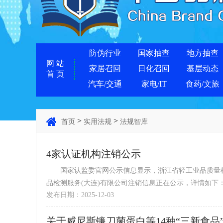
防伪行业
国家抽查
地方抽查
网 站
家居召回
日化召回
基层动态
首 页
汽车/交通
家电/IT
食药/文旅
>
>
首页
实用法规
法规智库
4家认证机构注销公示
国家认监委官网公示信息显示，浙江省轻工业品质量检
品检测服务(大连)有限公司注销信息正在公示，详情如下
发布日期：2025-12-03
...
关于威尼斯镰刀菌蛋白等14种“三新食品