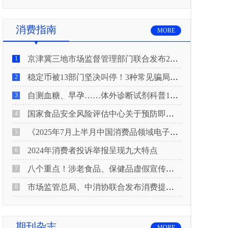
消费指南
MORE
京津冀三地市场监督管理部门联合发布2026年春节期间消费提示
1
稳定币被13部门坚决叫停！3种常见骗局“套路”曝光
2
自测血糖、早孕……体外诊断试剂科普10问来了！建议收藏
3
国家食品安全风险评估中心关于预防即食真空包装肉制品肉毒中毒的风险提示
4
《2025年7月上半月中国消费品领域电子电器行业产品质量投诉分析报告》
5
2024年消费者投诉举报呈现九大特点
6
八个重点！涉老食品、保健品虚假宣传识别技巧
7
市场监管总局、中消协联合发布消费提示：关注检测报告：果蔬安全的“通行证”
8
期刊杂志
MORE