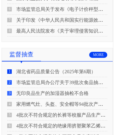
市场监管总局关于发布《电子计价秤型式评价大纲（试行）》《电子计价秤检定规程（试行）》的公告
6
关于印发《中华人民共和国实行能源效率标识的产品目录(2026年版)》及相关实施规则的通知(发改环资规〔2026〕550号)
7
最高人民法院发布《关于审理侵害知识产权民事纠纷案件适用惩罚性赔偿的解释》
8
监督抽查
MORE
湖北省药品质量公告（2025年第6期）
1
市场监管总局办公厅关于39批次食品抽检不合格情况的通报
2
无印良品生产的加湿器抽检不合格
3
家用燃气灶、头盔、安全帽等94批次产品抽查不合格！
4
4批次不符合规定的长裤等校服产品生产销售企业被济南市市场监管局通报！
5
4批次不符合规定的绝缘用挤塑聚苯乙烯泡沫板（XPS）等产品生产销售企业被广元市市场监督管理局通报！
6