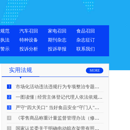
准规范
汽车召回
家电召回
食品召回
合执法
特种设备
期刊杂志
杂志征订
费警示
投诉分析
投诉举报
联系我们
实用法规
MORE
市场化活动违法违规行为专项整治专题新闻发布会实录
1
一图读懂 | 经营主体登记代理人依法依规履行反洗钱义务
2
严守“四大关口” 当好食品安全“守门人”！5月20日起，网络食品销售新规正式实施
3
《零售商品称重计量监督管理办法（修正草案征求意见稿）》公开征求意见
4
国家认监委关于明确电动晾衣架带有照明功能的产品强制性产品认证要求的公告
5