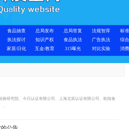
食品抽查
总局发布
总局答复
法规智库
标
执法探讨
知识产权
食品执法
广告执法
综
家居/日化
互金/教育
315曝光
对比实验
消
验研究院、今日认证有限公司、上海北宸认证有限公司、欧陆食
：
”的公告