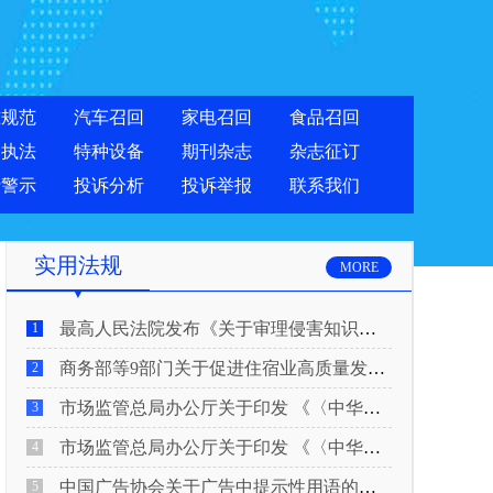
准规范
汽车召回
家电召回
食品召回
合执法
特种设备
期刊杂志
杂志征订
费警示
投诉分析
投诉举报
联系我们
实用法规
MORE
最高人民法院发布《关于审理侵害知识产权民事纠纷案件适用惩罚性赔偿的解释》
1
商务部等9部门关于促进住宿业高质量发展的指导意见
2
市场监管总局办公厅关于印发 《〈中华人民共和国广告法〉适用问题 执法指南（二）》的通知
3
市场监管总局办公厅关于印发 《〈中华人民共和国广告法〉适用问题 执法指南（一）》的通知
4
中国广告协会关于广告中提示性用语的合规风险提示
5