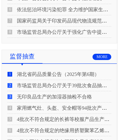
依法惩治环境污染犯罪 全力维护国家生态安全 “两高”公布《关于修改〈最高人民法院、最高人民检察院关于办理环境污染刑事案件适用法律若干问题的解释〉的决定》
6
国家药监局关于印发药品现代物流规范化建设指导意见的通知
7
市场监管总局办公厅关于强化广告中提示性用语监管工作的通知
8
监督抽查
MORE
湖北省药品质量公告（2025年第6期）
1
市场监管总局办公厅关于39批次食品抽检不合格情况的通报
2
无印良品生产的加湿器抽检不合格
3
家用燃气灶、头盔、安全帽等94批次产品抽查不合格！
4
4批次不符合规定的长裤等校服产品生产销售企业被济南市市场监管局通报！
5
4批次不符合规定的绝缘用挤塑聚苯乙烯泡沫板（XPS）等产品生产销售企业被广元市市场监督管理局通报！
6