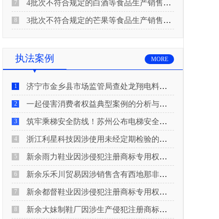
4批次不符合规定的白酒等食品生产销售企业被重庆市市场监督管理局通告！
7
3批次不符合规定的芒果等食品生产销售企业被长治市屯留区市场监督管理局公告！
8
执法案例
MORE
济宁市金乡县市场监管局查处龙翔电料批发部非法销售电线电缆案
1
一起侵害消费者权益典型案例的分析与启示
2
筑牢乘梯安全防线！苏州公布电梯安全领域典型案例
3
浙江利星科技因涉使用未经定期检验的压力管道被查
4
新余雨力鞋业因涉侵犯注册商标专用权被查
5
新余乐禾川贸易因涉销售含有西地那非的保健食品被查
6
新余都督鞋业因涉侵犯注册商标专用权被查
7
新余大妹制鞋厂因涉生产侵犯注册商标专用权的产品被查
8