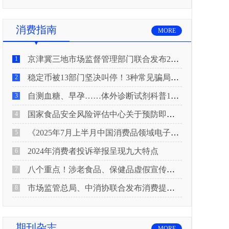
消费指南
MORE
京津冀三地市场监督管理部门联合发布2026年春节期间消费提示
1
稳定币被13部门坚决叫停！3种常见骗局“套路”曝光
2
自测血糖、早孕……体外诊断试剂科普10问来了！建议收藏
3
国家食品安全风险评估中心关于预防即食真空包装肉制品肉毒中毒的风险提示
4
《2025年7月上半月中国消费品领域电子电器行业产品质量投诉分析报告》
5
2024年消费者投诉举报呈现九大特点
6
八个重点！涉老食品、保健品虚假宣传识别技巧
7
市场监管总局、中消协联合发布消费提示：关注检测报告：果蔬安全的“通行证”
8
期刊杂志
MORE