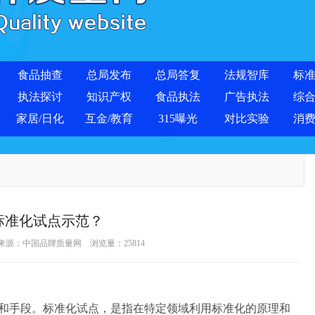
食品抽查
总局发布
总局答复
法规智库
标
执法探讨
知识产权
食品执法
广告执法
综
家居/日化
互金/教育
315曝光
对比实验
消
标准化试点示范？
 来源：
中国品牌质量网
浏览量：
25814
手段。标准化试点，是指在特定领域利用标准化的原理和