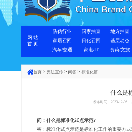
防伪行业
国家抽查
地方抽查
网 站
家居召回
日化召回
基层动态
首 页
汽车/交通
家电/IT
食药/文旅
>
>
>
首页
宪法宣传
问答
标准化篇
什么是
发布时间：2023-12-06
问：什么是标准化试点示范?
答：标准化试点示范是标准化工作的重要方式和