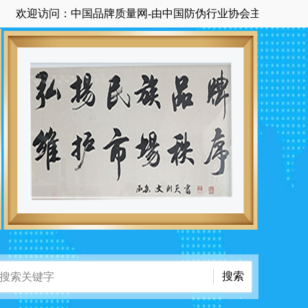
迎访问：中国品牌质量网-由中国防伪行业协会主管主办国家级中