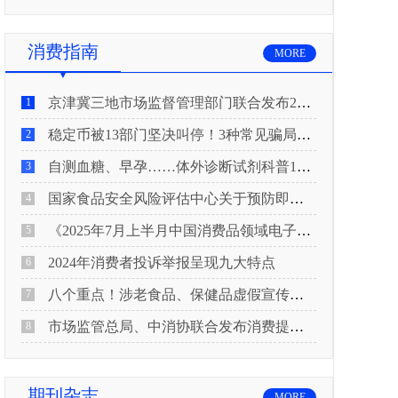
消费指南
MORE
京津冀三地市场监督管理部门联合发布2026年春节期间消费提示
1
稳定币被13部门坚决叫停！3种常见骗局“套路”曝光
2
自测血糖、早孕……体外诊断试剂科普10问来了！建议收藏
3
国家食品安全风险评估中心关于预防即食真空包装肉制品肉毒中毒的风险提示
4
《2025年7月上半月中国消费品领域电子电器行业产品质量投诉分析报告》
5
2024年消费者投诉举报呈现九大特点
6
八个重点！涉老食品、保健品虚假宣传识别技巧
7
市场监管总局、中消协联合发布消费提示：关注检测报告：果蔬安全的“通行证”
8
期刊杂志
MORE