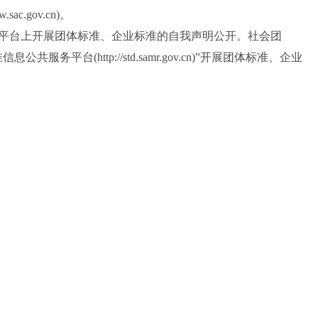
c.gov.cn)。
台上开展团体标准、企业标准的自我声明公开。社会团
平台(http://std.samr.gov.cn)”开展团体标准、企业