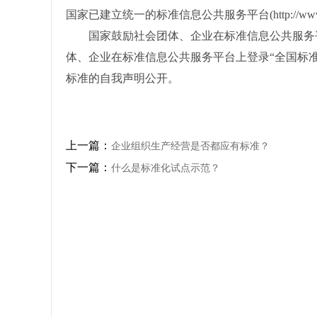
国家已建立统一的标准信息公共服务平台(http://www.sa
国家鼓励社会团体、企业在标准信息公共服务平
体、企业在标准信息公共服务平台上登录“全国标准信息公共服务
标准的自我声明公开。
上一篇：
企业组织生产经营是否都应有标准？
下一篇：
什么是标准化试点示范？