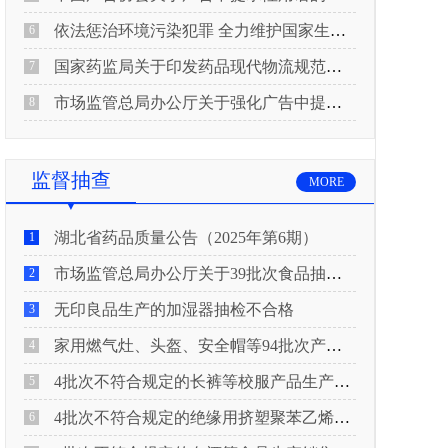
依法惩治环境污染犯罪 全力维护国家生态安全 “两高”公布《关于修改〈最高人民法院、最高人民检察院关于办理环境污染刑事案件适用法律若干问题的解释〉的决定》
6
国家药监局关于印发药品现代物流规范化建设指导意见的通知
7
市场监管总局办公厅关于强化广告中提示性用语监管工作的通知
8
监督抽查
MORE
湖北省药品质量公告（2025年第6期）
1
市场监管总局办公厅关于39批次食品抽检不合格情况的通报
2
无印良品生产的加湿器抽检不合格
3
家用燃气灶、头盔、安全帽等94批次产品抽查不合格！
4
4批次不符合规定的长裤等校服产品生产销售企业被济南市市场监管局通报！
5
4批次不符合规定的绝缘用挤塑聚苯乙烯泡沫板（XPS）等产品生产销售企业被广元市市场监督管理局通报！
6