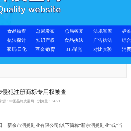
食品抽查
总局发布
总局答复
法规智库
标
执法探讨
知识产权
食品执法
广告执法
综
家居/日化
互金/教育
315曝光
对比实验
消
涉侵犯注册商标专用权被查
 来源：
中国品牌质量网
浏览量：
54721
，新余市润曼鞋业有限公司(以下简称“新余润曼鞋业”或“当