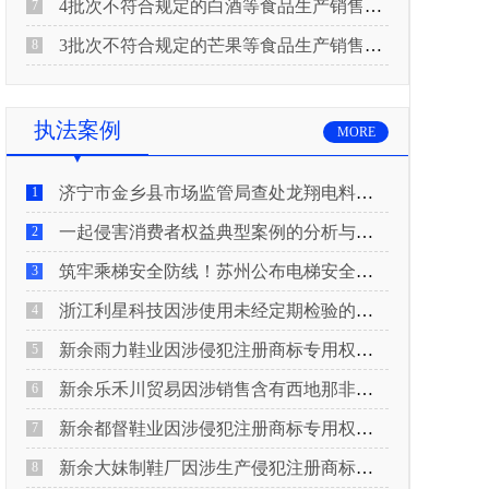
4批次不符合规定的白酒等食品生产销售企业被重庆市市场监督管理局通告！
7
3批次不符合规定的芒果等食品生产销售企业被长治市屯留区市场监督管理局公告！
8
执法案例
MORE
济宁市金乡县市场监管局查处龙翔电料批发部非法销售电线电缆案
1
一起侵害消费者权益典型案例的分析与启示
2
筑牢乘梯安全防线！苏州公布电梯安全领域典型案例
3
浙江利星科技因涉使用未经定期检验的压力管道被查
4
新余雨力鞋业因涉侵犯注册商标专用权被查
5
新余乐禾川贸易因涉销售含有西地那非的保健食品被查
6
新余都督鞋业因涉侵犯注册商标专用权被查
7
新余大妹制鞋厂因涉生产侵犯注册商标专用权的产品被查
8