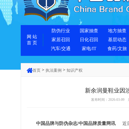
防伪行业
国家抽查
地方抽查
网 站
家居召回
日化召回
基层动态
首 页
汽车/交通
家电/IT
食药/文旅
>
>
首页
执法案例
知识产权
新余润曼鞋业因
发布时间：2026-03-09
中国品牌与防伪杂志/中国品牌质量网讯
近日