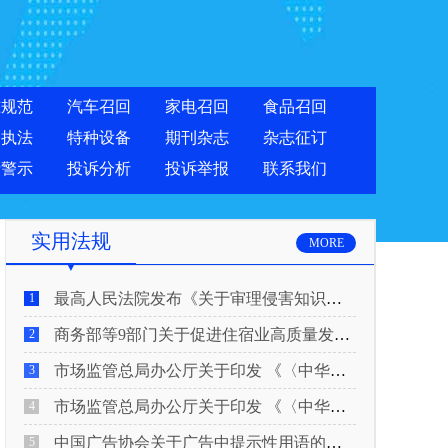
准规范
汽车召回
家电召回
食品召回
合执法
特种设备
期刊杂志
杂志征订
费警示
投诉分析
投诉举报
联系我们
实用法规
MORE
最高人民法院发布《关于审理侵害知识产权民事纠纷案件适用惩罚性赔偿的解释》
1
商务部等9部门关于促进住宿业高质量发展的指导意见
2
市场监管总局办公厅关于印发 《〈中华人民共和国广告法〉适用问题 执法指南（二）》的通知
3
市场监管总局办公厅关于印发 《〈中华人民共和国广告法〉适用问题 执法指南（一）》的通知
4
中国广告协会关于广告中提示性用语的合规风险提示
5