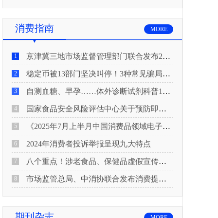
消费指南
MORE
京津冀三地市场监督管理部门联合发布2026年春节期间消费提示
1
稳定币被13部门坚决叫停！3种常见骗局“套路”曝光
2
自测血糖、早孕……体外诊断试剂科普10问来了！建议收藏
3
国家食品安全风险评估中心关于预防即食真空包装肉制品肉毒中毒的风险提示
4
《2025年7月上半月中国消费品领域电子电器行业产品质量投诉分析报告》
5
2024年消费者投诉举报呈现九大特点
6
八个重点！涉老食品、保健品虚假宣传识别技巧
7
市场监管总局、中消协联合发布消费提示：关注检测报告：果蔬安全的“通行证”
8
期刊杂志
MORE