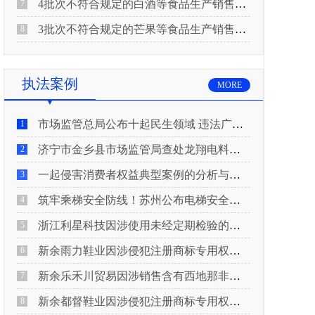
4批次不符合规定的白酒等食品生产销售企业被重庆市市场监督管理局通告！
7
3批次不符合规定的芒果等食品生产销售企业被长治市屯留区市场监督管理局公告！
8
执法案例
MORE
市场监管总局公布十起民生领域 违法广告典型案例
1
济宁市金乡县市场监管局查处龙翔电料批发部非法销售电线电缆案
2
一起侵害消费者权益典型案例的分析与启示
3
筑牢乘梯安全防线！苏州公布电梯安全领域典型案例
4
浙江利星科技因涉使用未经定期检验的压力管道被查
5
新余雨力鞋业因涉侵犯注册商标专用权被查
6
新余乐禾川贸易因涉销售含有西地那非的保健食品被查
7
新余都督鞋业因涉侵犯注册商标专用权被查
8