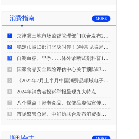
消费指南
MORE
京津冀三地市场监督管理部门联合发布2026年春节期间消费提示
1
稳定币被13部门坚决叫停！3种常见骗局“套路”曝光
2
自测血糖、早孕……体外诊断试剂科普10问来了！建议收藏
3
国家食品安全风险评估中心关于预防即食真空包装肉制品肉毒中毒的风险提示
4
《2025年7月上半月中国消费品领域电子电器行业产品质量投诉分析报告》
5
2024年消费者投诉举报呈现九大特点
6
八个重点！涉老食品、保健品虚假宣传识别技巧
7
市场监管总局、中消协联合发布消费提示：关注检测报告：果蔬安全的“通行证”
8
期刊杂志
MORE