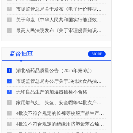
市场监管总局关于发布《电子计价秤型式评价大纲（试行）》《电子计价秤检定规程（试行）》的公告
6
关于印发《中华人民共和国实行能源效率标识的产品目录(2026年版)》及相关实施规则的通知(发改环资规〔2026〕550号)
7
最高人民法院发布《关于审理侵害知识产权民事纠纷案件适用惩罚性赔偿的解释》
8
监督抽查
MORE
湖北省药品质量公告（2025年第6期）
1
市场监管总局办公厅关于39批次食品抽检不合格情况的通报
2
无印良品生产的加湿器抽检不合格
3
家用燃气灶、头盔、安全帽等94批次产品抽查不合格！
4
4批次不符合规定的长裤等校服产品生产销售企业被济南市市场监管局通报！
5
4批次不符合规定的绝缘用挤塑聚苯乙烯泡沫板（XPS）等产品生产销售企业被广元市市场监督管理局通报！
6