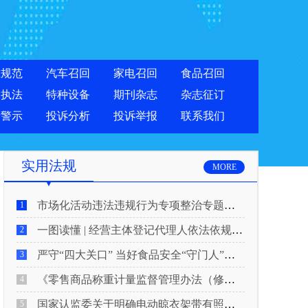
准规范
汽车召回
家电召回
食品召回
合执法
特种设备
期刊杂志
杂志征订
费警示
投诉分析
投诉举报
联系我们
实用法规
MORE
市场化活动违法违规行为专项整治专题新闻发布会实录
1
一图读懂 | 经营主体登记代理人依法依规履行反洗钱义务
2
严守“四大关口” 当好食品安全“守门人”！5月20日起，网络食品销售新规正式实施
3
《零售商品称重计量监督管理办法（修正草案征求意见稿）》公开征求意见
4
国家认监委关于明确电动晾衣架带有照明功能的产品强制性产品认证要求的公告
5