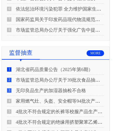
依法惩治环境污染犯罪 全力维护国家生态安全 “两高”公布《关于修改〈最高人民法院、最高人民检察院关于办理环境污染刑事案件适用法律若干问题的解释〉的决定》
6
国家药监局关于印发药品现代物流规范化建设指导意见的通知
7
市场监管总局办公厅关于强化广告中提示性用语监管工作的通知
8
监督抽查
MORE
湖北省药品质量公告（2025年第6期）
1
市场监管总局办公厅关于39批次食品抽检不合格情况的通报
2
无印良品生产的加湿器抽检不合格
3
家用燃气灶、头盔、安全帽等94批次产品抽查不合格！
4
4批次不符合规定的长裤等校服产品生产销售企业被济南市市场监管局通报！
5
4批次不符合规定的绝缘用挤塑聚苯乙烯泡沫板（XPS）等产品生产销售企业被广元市市场监督管理局通报！
6