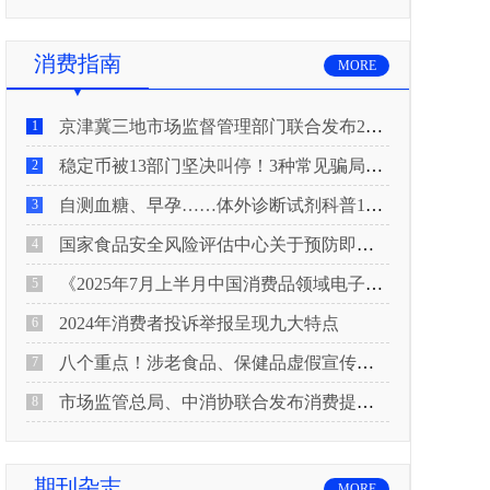
消费指南
MORE
京津冀三地市场监督管理部门联合发布2026年春节期间消费提示
1
稳定币被13部门坚决叫停！3种常见骗局“套路”曝光
2
自测血糖、早孕……体外诊断试剂科普10问来了！建议收藏
3
国家食品安全风险评估中心关于预防即食真空包装肉制品肉毒中毒的风险提示
4
《2025年7月上半月中国消费品领域电子电器行业产品质量投诉分析报告》
5
2024年消费者投诉举报呈现九大特点
6
八个重点！涉老食品、保健品虚假宣传识别技巧
7
市场监管总局、中消协联合发布消费提示：关注检测报告：果蔬安全的“通行证”
8
期刊杂志
MORE