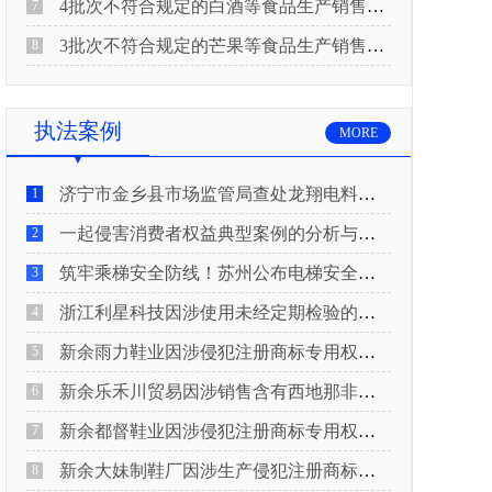
4批次不符合规定的白酒等食品生产销售企业被重庆市市场监督管理局通告！
7
3批次不符合规定的芒果等食品生产销售企业被长治市屯留区市场监督管理局公告！
8
执法案例
MORE
济宁市金乡县市场监管局查处龙翔电料批发部非法销售电线电缆案
1
一起侵害消费者权益典型案例的分析与启示
2
筑牢乘梯安全防线！苏州公布电梯安全领域典型案例
3
浙江利星科技因涉使用未经定期检验的压力管道被查
4
新余雨力鞋业因涉侵犯注册商标专用权被查
5
新余乐禾川贸易因涉销售含有西地那非的保健食品被查
6
新余都督鞋业因涉侵犯注册商标专用权被查
7
新余大妹制鞋厂因涉生产侵犯注册商标专用权的产品被查
8