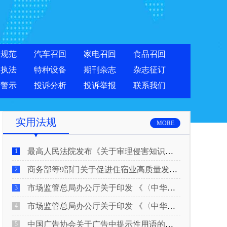
准规范
汽车召回
家电召回
食品召回
合执法
特种设备
期刊杂志
杂志征订
费警示
投诉分析
投诉举报
联系我们
实用法规
MORE
最高人民法院发布《关于审理侵害知识产权民事纠纷案件适用惩罚性赔偿的解释》
1
商务部等9部门关于促进住宿业高质量发展的指导意见
2
市场监管总局办公厅关于印发 《〈中华人民共和国广告法〉适用问题 执法指南（二）》的通知
3
市场监管总局办公厅关于印发 《〈中华人民共和国广告法〉适用问题 执法指南（一）》的通知
4
中国广告协会关于广告中提示性用语的合规风险提示
5