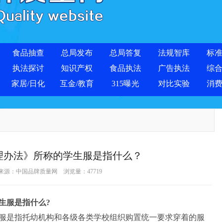
食品抽查
总局发布
总局答复
法规智库
标
执法探讨
知识产权
食品执法
广告执法
综
家居/日化
互金/教育
315曝光
对比实验
消
理办法》所称的学生服是指什么？
 来源：
中国品牌质量网
浏览量：
47719
服是指什么?
是指托幼机构和各级各类学校组织购置统一要求穿着的服