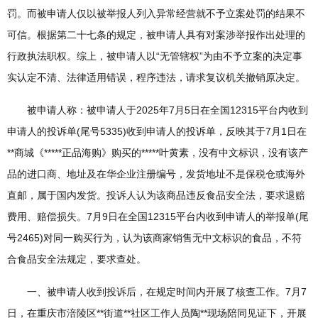
罚。而被申请人仅以被举报人列入异常经营就不予立案处罚的结果不
可信。根据第二十七条的规定，被申请人具有对案涉举报作出处理的
行政执法职权。综上，被申请人以“无管辖权”为由不予立案的决定事
实认定不清、法律适用错误，程序违法，请求复议机关撤销原决定。
被申请人称：被申请人于2025年7月5日在全国12315平台内收到
申请人的投诉单(尾号5335)收到申请人的投诉单，反映其于7月1日在
**商城《*****正品海购》购买的*****叶黄素，没有中文标识，没有该产
品的进口商、地址及在华企业注册编号，发货地址不是保税仓或海外
直邮，属于国内发货。投诉人认为该商品违反食品安全法，要求退赔
费用、赔偿损失。7月9日在全国12315平台内收到申请人的举报单(尾
号2465)对同一购买行为，认为该商家销售无中文标识的食品，不符
合食品安全法规定，要求查处。
一、被申请人收到投诉后，在规定时间内开展了核查工作。7月7
日，在重庆市涪陵区**街道**社区工作人员陶**现场陪同见证下，开展