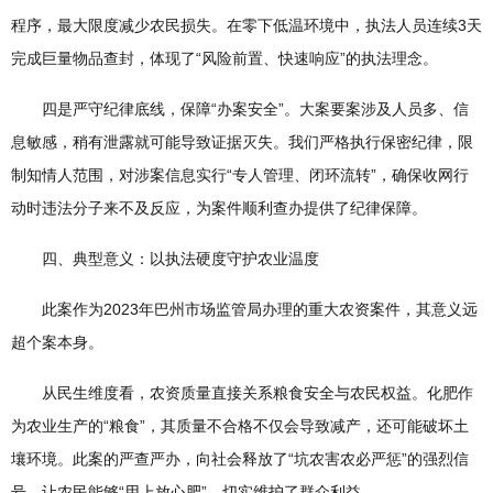
程序，最大限度减少农民损失。在零下低温环境中，执法人员连续3天
完成巨量物品查封，体现了“风险前置、快速响应”的执法理念。
四是严守纪律底线，保障“办案安全”。大案要案涉及人员多、信
息敏感，稍有泄露就可能导致证据灭失。我们严格执行保密纪律，限
制知情人范围，对涉案信息实行“专人管理、闭环流转”，确保收网行
动时违法分子来不及反应，为案件顺利查办提供了纪律保障。
四、典型意义：以执法硬度守护农业温度
此案作为2023年巴州市场监管局办理的重大农资案件，其意义远
超个案本身。
从民生维度看，农资质量直接关系粮食安全与农民权益。化肥作
为农业生产的“粮食”，其质量不合格不仅会导致减产，还可能破坏土
壤环境。此案的严查严办，向社会释放了“坑农害农必严惩”的强烈信
号，让农民能够“用上放心肥”，切实维护了群众利益。