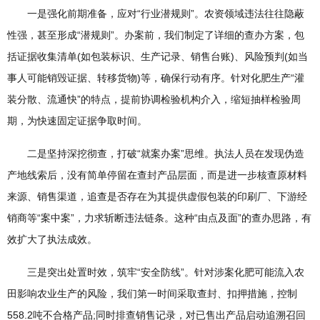
一是强化前期准备，应对“行业潜规则”。农资领域违法往往隐蔽
性强，甚至形成“潜规则”。办案前，我们制定了详细的查办方案，包
括证据收集清单(如包装标识、生产记录、销售台账)、风险预判(如当
事人可能销毁证据、转移货物)等，确保行动有序。针对化肥生产“灌
装分散、流通快”的特点，提前协调检验机构介入，缩短抽样检验周
期，为快速固定证据争取时间。
二是坚持深挖彻查，打破“就案办案”思维。执法人员在发现伪造
产地线索后，没有简单停留在查封产品层面，而是进一步核查原材料
来源、销售渠道，追查是否存在为其提供虚假包装的印刷厂、下游经
销商等“案中案”，力求斩断违法链条。这种“由点及面”的查办思路，有
效扩大了执法成效。
三是突出处置时效，筑牢“安全防线”。针对涉案化肥可能流入农
田影响农业生产的风险，我们第一时间采取查封、扣押措施，控制
558.2吨不合格产品;同时排查销售记录，对已售出产品启动追溯召回