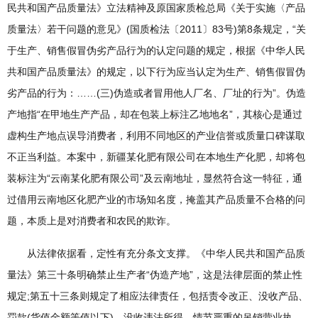
民共和国产品质量法》立法精神及原国家质检总局《关于实施〈产品
质量法〉若干问题的意见》(国质检法〔2011〕83号)第8条规定，“关
于生产、销售假冒伪劣产品行为的认定问题的规定，根据《中华人民
共和国产品质量法》的规定，以下行为应当认定为生产、销售假冒伪
劣产品的行为：……(三)伪造或者冒用他人厂名、厂址的行为”。伪造
产地指“在甲地生产产品，却在包装上标注乙地地名”，其核心是通过
虚构生产地点误导消费者，利用不同地区的产业信誉或质量口碑谋取
不正当利益。本案中，新疆某化肥有限公司在本地生产化肥，却将包
装标注为“云南某化肥有限公司”及云南地址，显然符合这一特征，通
过借用云南地区化肥产业的市场知名度，掩盖其产品质量不合格的问
题，本质上是对消费者和农民的欺诈。
从法律依据看，定性有充分条文支撑。《中华人民共和国产品质
量法》第三十条明确禁止生产者“伪造产地”，这是法律层面的禁止性
规定;第五十三条则规定了相应法律责任，包括责令改正、没收产品、
罚款(货值金额等值以下)、没收违法所得，情节严重的吊销营业执