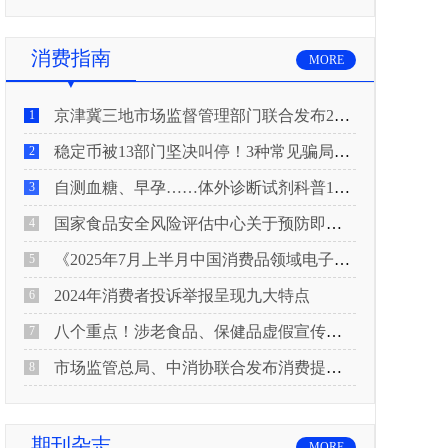
消费指南
MORE
京津冀三地市场监督管理部门联合发布2026年春节期间消费提示
1
稳定币被13部门坚决叫停！3种常见骗局“套路”曝光
2
自测血糖、早孕……体外诊断试剂科普10问来了！建议收藏
3
国家食品安全风险评估中心关于预防即食真空包装肉制品肉毒中毒的风险提示
4
《2025年7月上半月中国消费品领域电子电器行业产品质量投诉分析报告》
5
2024年消费者投诉举报呈现九大特点
6
八个重点！涉老食品、保健品虚假宣传识别技巧
7
市场监管总局、中消协联合发布消费提示：关注检测报告：果蔬安全的“通行证”
8
期刊杂志
MORE