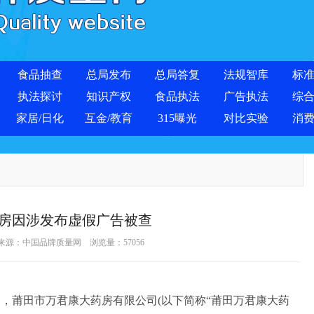
食品抽查
总局发布
总局答复
法规智库
标
执法探讨
知识产权
食品执法
广告执法
综
家居/日化
互金/教育
315曝光
对比实验
消
房因涉发布虚假广告被查
 来源：
中国品牌质量网
浏览量：
57056
，莆田市万君康大药房有限公司(以下简称“莆田万君康大药