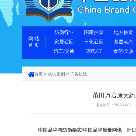
防伪行业
国家抽查
地方抽查
网 站
家居召回
日化召回
基层动态
首 页
汽车/交通
家电/IT
食药/文旅
>
>
首页
执法案例
广告执法
莆田万君康大药
发布时间：2025-11-03
中国品牌与防伪杂志/中国品牌质量网讯
近日