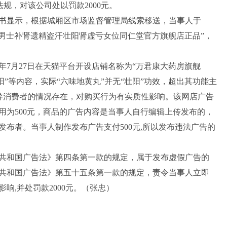
法规，对该公司处以罚款2000元。
决定书显示，根据城厢区市场监督管理局线索移送，当事人于
黄丸男士补肾遗精盗汗壮阳肾虚亏女位同仁堂官方旗舰店正品”，
7月27日在天猫平台开设店铺名称为“万君康大药房旗舰
阳”等内容，实际“六味地黄丸”并无“壮阳”功效，超出其功能主
误导消费者的情况存在，对购买行为有实质性影响。该网店广告
用为500元，商品的广告内容是当事人自行编辑上传发布的，
布者。当事人制作发布广告支付500元,所以发布违法广告的
和国广告法》第四条第一款的规定，属于发布虚假广告的
共和国广告法》第五十五条第一款的规定，责令当事人立即
响,并处罚款2000元。（张忠）