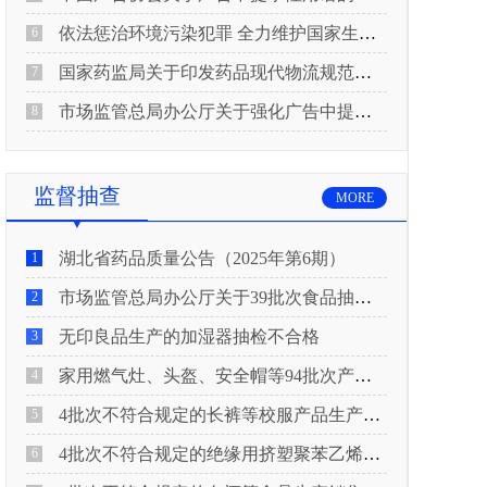
依法惩治环境污染犯罪 全力维护国家生态安全 “两高”公布《关于修改〈最高人民法院、最高人民检察院关于办理环境污染刑事案件适用法律若干问题的解释〉的决定》
6
国家药监局关于印发药品现代物流规范化建设指导意见的通知
7
市场监管总局办公厅关于强化广告中提示性用语监管工作的通知
8
监督抽查
MORE
湖北省药品质量公告（2025年第6期）
1
市场监管总局办公厅关于39批次食品抽检不合格情况的通报
2
无印良品生产的加湿器抽检不合格
3
家用燃气灶、头盔、安全帽等94批次产品抽查不合格！
4
4批次不符合规定的长裤等校服产品生产销售企业被济南市市场监管局通报！
5
4批次不符合规定的绝缘用挤塑聚苯乙烯泡沫板（XPS）等产品生产销售企业被广元市市场监督管理局通报！
6