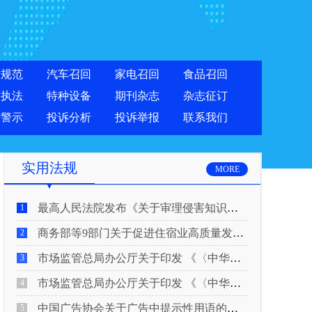
准规范
汽车召回
家电召回
食品召回
合执法
特种设备
期刊杂志
杂志征订
费警示
投诉分析
投诉举报
联系我们
实用法规
MORE
最高人民法院发布《关于审理侵害知识产权民事纠纷案件适用惩罚性赔偿的解释》
1
商务部等9部门关于促进住宿业高质量发展的指导意见
2
市场监管总局办公厅关于印发 《〈中华人民共和国广告法〉适用问题 执法指南（二）》的通知
3
市场监管总局办公厅关于印发 《〈中华人民共和国广告法〉适用问题 执法指南（一）》的通知
4
中国广告协会关于广告中提示性用语的合规风险提示
5