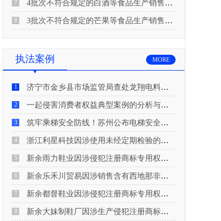
4批次不符合规定的白酒等食品生产销售企业被重庆市市场监督管理局通告！
7
3批次不符合规定的芒果等食品生产销售企业被长治市屯留区市场监督管理局公告！
8
执法案例
MORE
济宁市金乡县市场监管局查处龙翔电料批发部非法销售电线电缆案
1
一起侵害消费者权益典型案例的分析与启示
2
筑牢乘梯安全防线！苏州公布电梯安全领域典型案例
3
浙江利星科技因涉使用未经定期检验的压力管道被查
4
新余雨力鞋业因涉侵犯注册商标专用权被查
5
新余乐禾川贸易因涉销售含有西地那非的保健食品被查
6
新余都督鞋业因涉侵犯注册商标专用权被查
7
新余大妹制鞋厂因涉生产侵犯注册商标专用权的产品被查
8